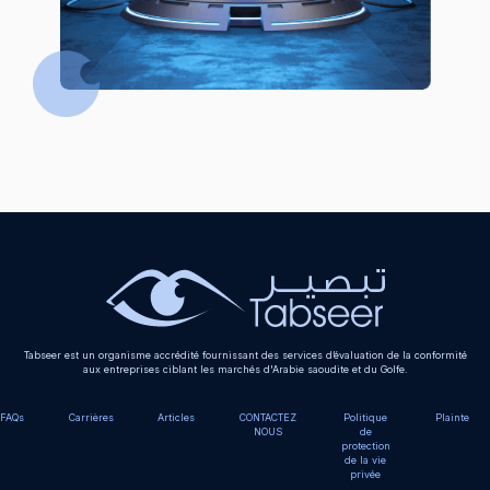
Tabseer est un organisme accrédité fournissant des services d’évaluation de la conformité
aux entreprises ciblant les marchés d'Arabie saoudite et du Golfe.
FAQs
Carrières
Articles
CONTACTEZ
Politique
Plainte
NOUS
de
protection
de la vie
privée