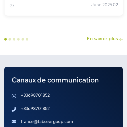
02 June 2025
En savoir plus
Canaux de communication
+33698701852
+33698701852
france@tabseergoup.com