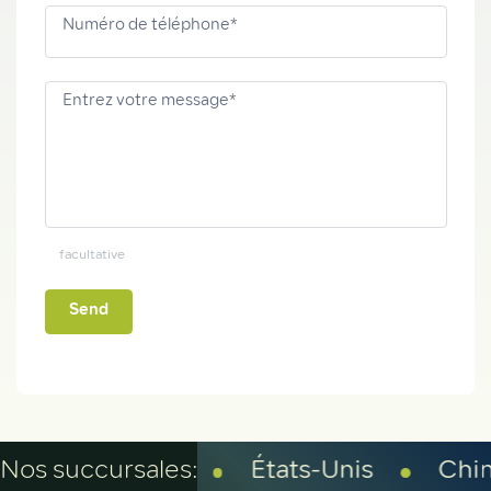
Numéro de téléphone*
Entrez votre message*
facultative
Alternative:
ance
Nos succursales:
États-Unis
Chine
Ara