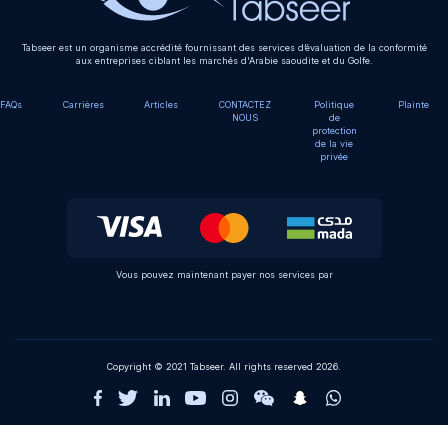
Tabseer est un organisme accrédité fournissant des services d’évaluation de la conformité
aux entreprises ciblant les marchés d'Arabie saoudite et du Golfe.
FAQs
Carrières
Articles
CONTACTEZ
Politique
Plainte
NOUS
de
protection
de la vie
privée
Vous pouvez maintenant payer nos services par
Copyright © 2021 Tabseer. All rights reserved 2026.