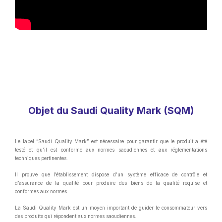
Objet du Saudi Quality Mark (SQM)
Le label “Saudi Quality Mark” est nécessaire pour garantir que le produit a été
testé et qu’il est conforme aux normes saoudiennes et aux réglementations
techniques pertinentes.
Il prouve que l’établissement dispose d’un système efficace de contrôle et
d’assurance de la qualité pour produire des biens de la qualité requise et
conformes aux normes.
La Saudi Quality Mark est un moyen important de guider le consommateur vers
des produits qui répondent aux normes saoudiennes.