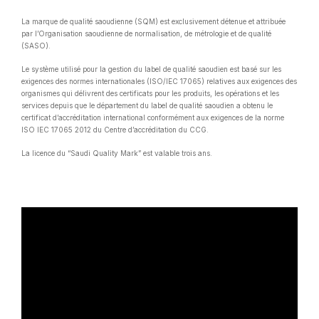
La marque de qualité saoudienne (SQM) est exclusivement détenue et attribuée
par l’Organisation saoudienne de normalisation, de métrologie et de qualité
(SASO).
Le système utilisé pour la gestion du label de qualité saoudien est basé sur les
exigences des normes internationales (ISO/IEC 17065) relatives aux exigences des
organismes qui délivrent des certificats pour les produits, les opérations et les
services depuis que le département du label de qualité saoudien a obtenu le
certificat d’accréditation international conformément aux exigences de la norme
ISO IEC 17065 2012 du Centre d’accréditation du CCG.
La licence du “Saudi Quality Mark” est valable trois ans.