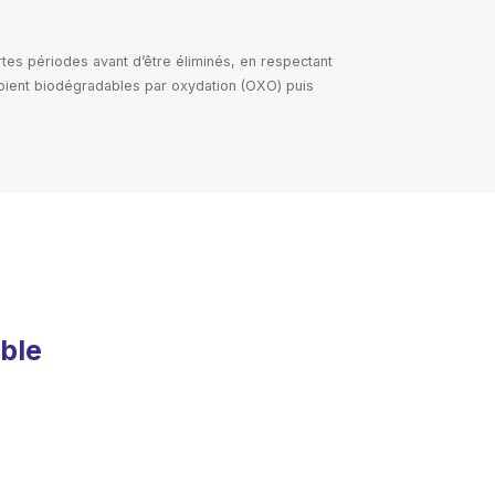
tes périodes avant d’être éliminés, en respectant
oient biodégradables par oxydation (OXO) puis
able