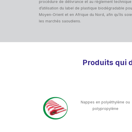
procédure de délivrance et au règlement technique
d’utilisation du label de plastique biodégradable po
Moyen-Orient et en Afrique du Nord, afin qu’ils soi
les marchés saoudiens.
Produits qui 
Nappes en polyéthylène ou
polypropylène