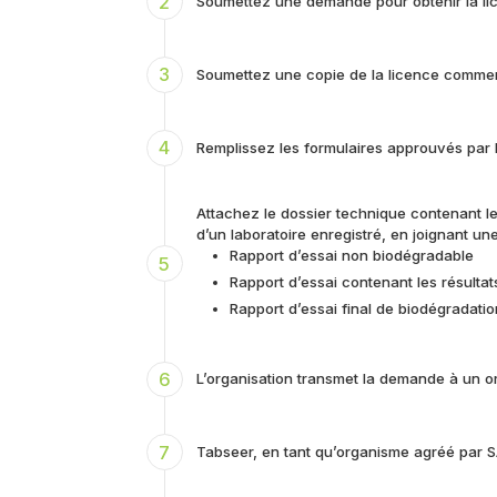
2
Soumettez une demande pour obtenir la lice
3
Soumettez une copie de la licence commerci
4
Remplissez les formulaires approuvés par l
Attachez le dossier technique contenant l
d’un laboratoire enregistré, en joignant un
Rapport d’essai non biodégradable
5
Rapport d’essai contenant les résulta
Rapport d’essai final de biodégradati
6
L’organisation transmet la demande à un 
7
Tabseer, en tant qu’organisme agréé par S