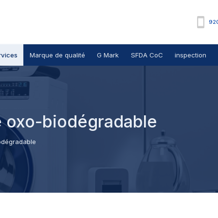
92
rvices
Marque de qualité
G Mark
SFDA CoC
inspection
e oxo-biodégradable
iodégradable