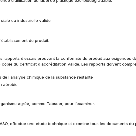
nce d’utilisation du label de plastique oxo-biodégradable.
ale ou industrielle valide.
’établissement de produit.
es rapports d’essais prouvant la conformité du produit aux exigences d
e copie du certificat d’accréditation valide. Les rapports doivent compr
ts de l’analyse chimique de la substance restante
on aérobie
organisme agréé, comme Tabseer, pour l’examiner.
ASO, effectue une étude technique et examine tous les documents du p