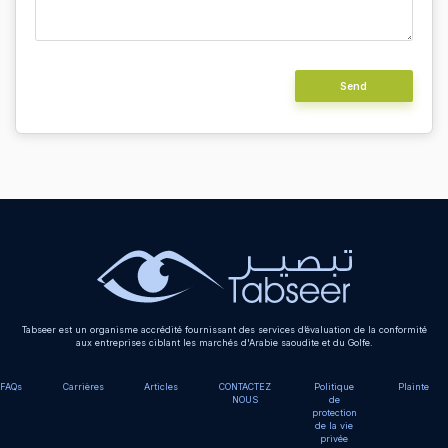
Alternative:
Tabseer est un organisme accrédité fournissant des services d’évaluation de la conformité
aux entreprises ciblant les marchés d'Arabie saoudite et du Golfe.
FAQs
Carrières
Articles
CONTACTEZ
Politique
Plainte
NOUS
de
protection
de la vie
privée