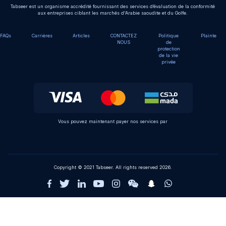
Tabseer est un organisme accrédité fournissant des services d’évaluation de la conformité
aux entreprises ciblant les marchés d'Arabie saoudite et du Golfe.
FAQs
Carrières
Articles
CONTACTEZ
Politique
Plainte
NOUS
de
protection
de la vie
privée
Vous pouvez maintenant payer nos services par
Copyright © 2021 Tabseer. All rights reserved 2026.