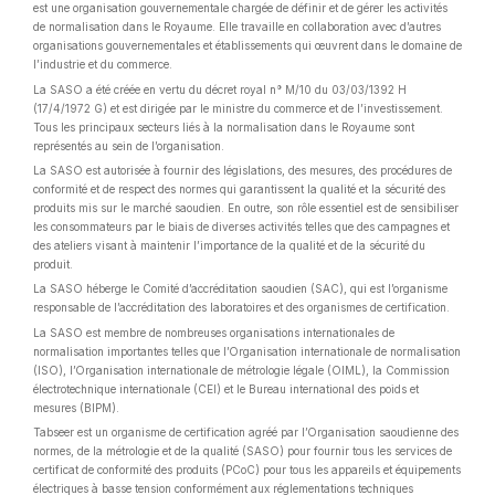
est une organisation gouvernementale chargée de définir et de gérer les activités
de normalisation dans le Royaume. Elle travaille en collaboration avec d’autres
organisations gouvernementales et établissements qui œuvrent dans le domaine de
l’industrie et du commerce.
La SASO a été créée en vertu du décret royal n° M/10 du 03/03/1392 H
(17/4/1972 G) et est dirigée par le ministre du commerce et de l’investissement.
Tous les principaux secteurs liés à la normalisation dans le Royaume sont
représentés au sein de l’organisation.
La SASO est autorisée à fournir des législations, des mesures, des procédures de
conformité et de respect des normes qui garantissent la qualité et la sécurité des
produits mis sur le marché saoudien. En outre, son rôle essentiel est de sensibiliser
les consommateurs par le biais de diverses activités telles que des campagnes et
des ateliers visant à maintenir l’importance de la qualité et de la sécurité du
produit.
La SASO héberge le Comité d’accréditation saoudien (SAC), qui est l’organisme
responsable de l’accréditation des laboratoires et des organismes de certification.
La SASO est membre de nombreuses organisations internationales de
normalisation importantes telles que l’Organisation internationale de normalisation
(ISO), l’Organisation internationale de métrologie légale (OIML), la Commission
électrotechnique internationale (CEI) et le Bureau international des poids et
mesures (BIPM).
Tabseer est un organisme de certification agréé par l’Organisation saoudienne des
normes, de la métrologie et de la qualité (SASO) pour fournir tous les services de
certificat de conformité des produits (PCoC) pour tous les appareils et équipements
électriques à basse tension conformément aux réglementations techniques