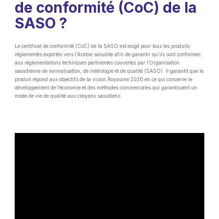
de conformité (CoC) de la
SASO ?
Le certificat de conformité (CoC) de la SASO est exigé pour tous les produits
réglementés exportés vers l’Arabie saoudite afin de garantir qu’ils sont conformes
aux réglementations techniques pertinentes couvertes par l’Organisation
saoudienne de normalisation, de métrologie et de qualité (SASO). Il garantit que le
produit répond aux objectifs de la vision Royaume 2030 en ce qui concerne le
développement de l’économie et des méthodes commerciales qui garantissent un
mode de vie de qualité aux citoyens saoudiens.