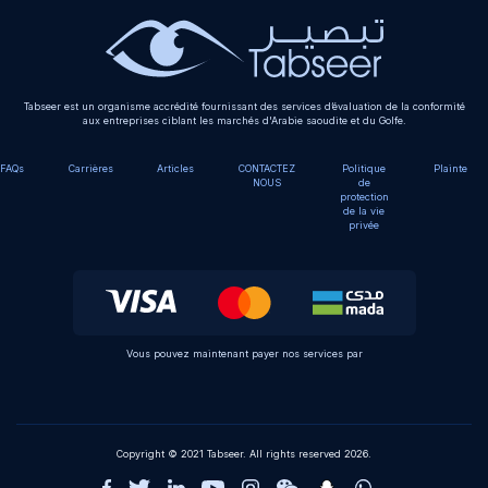
Tabseer est un organisme accrédité fournissant des services d’évaluation de la conformité
aux entreprises ciblant les marchés d'Arabie saoudite et du Golfe.
FAQs
Carrières
Articles
CONTACTEZ
Politique
Plainte
NOUS
de
protection
de la vie
privée
Vous pouvez maintenant payer nos services par
Copyright © 2021 Tabseer. All rights reserved 2026.