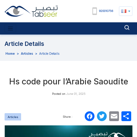
920010756
Article Details
Home
>
Articles
>
Article Details
Hs code pour l’Arabie Saoudite
Posted on
June 01, 2025
Faceboo
Twitte
Ema
P
Share :
Articles