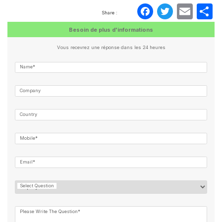
Faceboo
Twitte
Ema
P
Share :
Besoin de plus d'informations
Vous recevrez une réponse dans les 24 heures
Name*
Company
Country
Mobile*
Email*
Select Question
Please Write The Question*