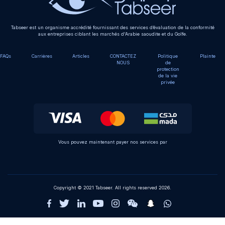
Tabseer est un organisme accrédité fournissant des services d’évaluation de la conformité
aux entreprises ciblant les marchés d'Arabie saoudite et du Golfe.
FAQs
Carrières
Articles
CONTACTEZ
Politique
Plainte
NOUS
de
protection
de la vie
privée
Vous pouvez maintenant payer nos services par
Copyright © 2021 Tabseer. All rights reserved 2026.