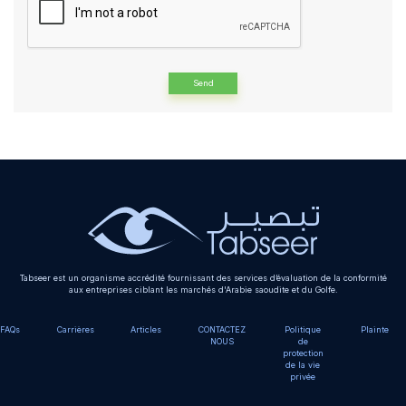
Alternative:
Tabseer est un organisme accrédité fournissant des services d’évaluation de la conformité
aux entreprises ciblant les marchés d'Arabie saoudite et du Golfe.
FAQs
Carrières
Articles
CONTACTEZ
Politique
Plainte
NOUS
de
protection
de la vie
privée