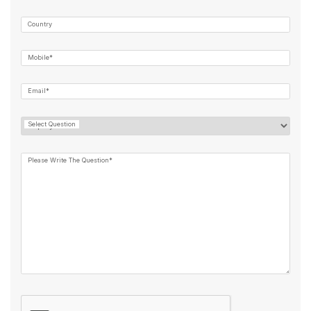
Country
Mobile*
Email*
Select Question
Please Write The Question*