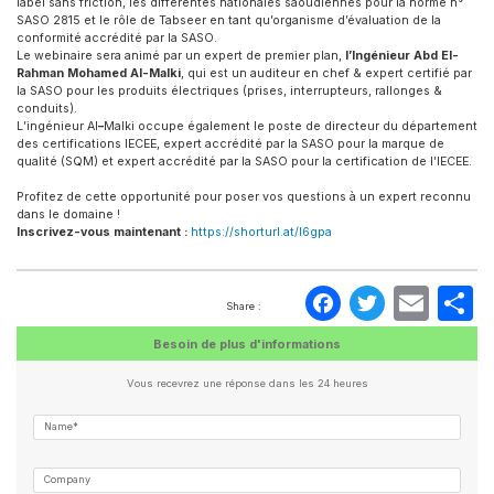
label sans friction, les différentes nationales saoudiennes pour la norme n°
SASO 2815 et le rôle de Tabseer en tant qu’organisme d’évaluation de la
conformité accrédité par la SASO.
Le webinaire sera animé par un expert de premier plan,
l’Ingénieur Abd El-
Rahman Mohamed Al-Malki
, qui est un auditeur en chef & expert certifié par
la SASO pour les produits électriques (prises, interrupteurs, rallonges &
conduits).
L’ingénieur Al
–
Malki occupe également le poste de directeur du département
des certifications IECEE, expert accrédité par la SASO pour la marque de
qualité (SQM) et expert accrédité par la SASO pour la certification de l’IECEE.
Profitez de cette opportunité pour poser vos questions à un expert reconnu
dans le domaine !
Inscrivez-vous maintenant :
https://shorturl.at/I6gpa
Faceboo
Twitte
Ema
P
Share :
Besoin de plus d'informations
Vous recevrez une réponse dans les 24 heures
Name*
Company