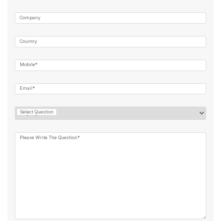
Company
Country
Mobile*
Email*
Select Question
Please Write The Question*