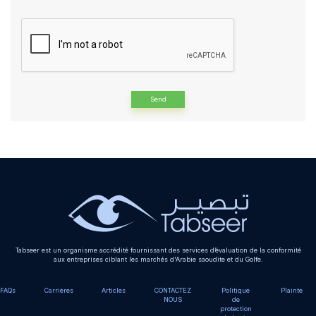
Alternative:
Tabseer est un organisme accrédité fournissant des services d’évaluation de la conformité
aux entreprises ciblant les marchés d'Arabie saoudite et du Golfe.
FAQs
Carrières
Articles
CONTACTEZ
Politique
Plainte
NOUS
de
protection