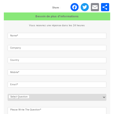
Faceboo
Twitte
Ema
P
Share :
Besoin de plus d'informations
Vous recevrez une réponse dans les 24 heures
Name*
Company
Country
Mobile*
Email*
Select Question
Please Write The Question*