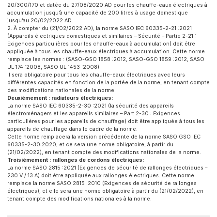
20/300/170 et datée du 27/08/2020 AD pour les chauffe-eaux électriques à
accumulation jusqu’à une capacité de 200 litres à usage domestique
jusqu’au 20/02/2022 AD.
2. À compter du (21/02/2022 AD), la norme SASO IEC 60335-2-21 :2021
(Appareils électriques domestiques et similaires – Sécurité – Partie 2-21 :
Exigences particulières pour les chauffe-eaux à accumulation) doit être
appliquée à tous les chauffe-eaux électriques à accumulation. Cette norme
remplace les normes : (SASO-GSO 1858 :2012, SASO-GSO 1859 :2012, SASO
UL 174 :2008, SASO UL 1453 :2008).
Il sera obligatoire pour tous les chauffe-eaux électriques avec leurs
différentes capacités en fonction de la portée de la norme, en tenant compte
des modifications nationales de la norme.
Deuxièmement : radiateurs électriques:
La norme SASO IEC 60335-2-30 :2021 (la sécurité des appareils
électroménagers et les appareils similaires – Part 2-30 : Exigences
particulières pour les appareils de chauffage) doit être appliquée à tous les
appareils de chauffage dans le cadre de la norme.
Cette norme remplacera la version précédente de la norme SASO GSO IEC
60335-2-30:2020, et ce sera une norme obligatoire, à partir du
(21/02/2022), en tenant compte des modifications nationales de la norme.
Troisièmement : rallonges de cordons électriques:
La norme SASO 2815 :2021 (Exigences de sécurité de rallonges électriques –
230 V / 13 A) doit être appliquée aux rallonges électriques. Cette norme
remplace la norme SASO 2815 :2010 (Exigences de sécurité de rallonges
électriques), et elle sera une norme obligatoire à partir du (21/02/2022), en
tenant compte des modifications nationales à la norme.