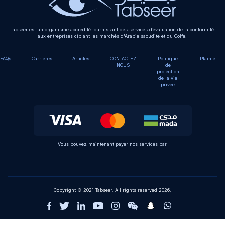
Tabseer est un organisme accrédité fournissant des services d’évaluation de la conformité
aux entreprises ciblant les marchés d'Arabie saoudite et du Golfe.
FAQs
Carrières
Articles
CONTACTEZ
Politique
Plainte
NOUS
de
protection
de la vie
privée
Vous pouvez maintenant payer nos services par
Copyright © 2021 Tabseer. All rights reserved 2026.