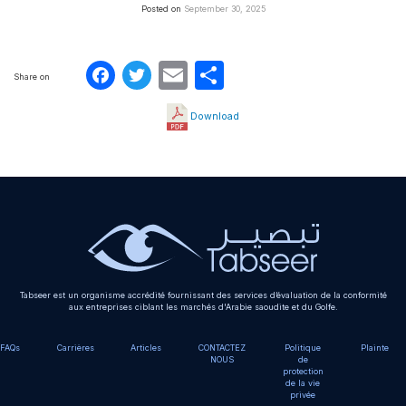
Posted on
September 30, 2025
Facebook
Twitter
Email
Partager
Share on
Download
Tabseer est un organisme accrédité fournissant des services d’évaluation de la conformité
aux entreprises ciblant les marchés d'Arabie saoudite et du Golfe.
FAQs
Carrières
Articles
CONTACTEZ
Politique
Plainte
NOUS
de
protection
de la vie
privée