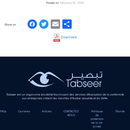
Posted on
February 02, 2026
Facebook
Twitter
Email
Partager
Share on
Download
Tabseer est un organisme accrédité fournissant des services d’évaluation de la conformité
aux entreprises ciblant les marchés d'Arabie saoudite et du Golfe.
FAQs
Carrières
Articles
CONTACTEZ
Politique
Plainte
NOUS
de
protection
de la vie
privée