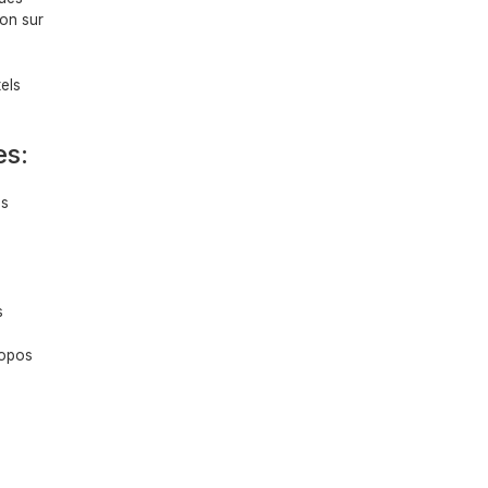
ion sur
els
es:
es
s
ropos