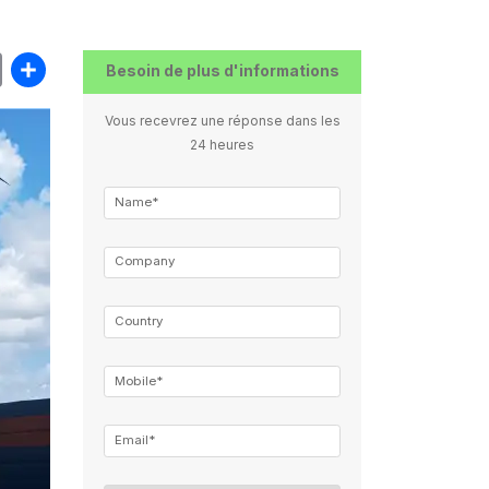
book
itter
Email
Partager
Besoin de plus d'informations
Vous recevrez une réponse dans les
24 heures
Name*
Company
Country
Mobile*
Email*