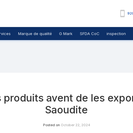
92
rvices
Marque de qualité
G Mark
SFDA CoC
inspection
 produits avent de les expor
Saoudite
Posted on
October 22, 2024