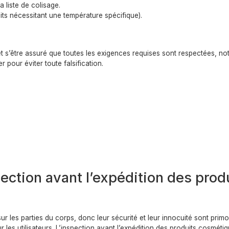
a liste de colisage.
its nécessitant une température spécifique).
t s’être assuré que toutes les exigences requises sont respectées, no
 pour éviter toute falsification.
ection avant l’expédition des prod
r les parties du corps, donc leur sécurité et leur innocuité sont primo
 les utilisateurs. L’inspection avant l’expédition des produits cosméti