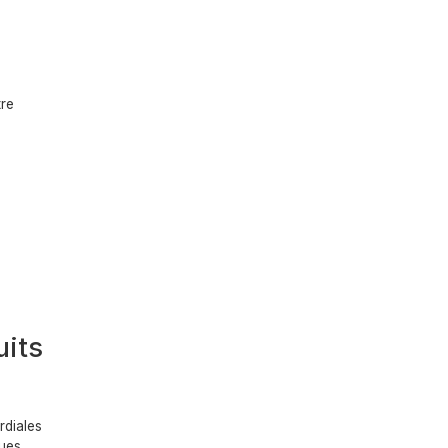
tre
uits
rdiales
ques