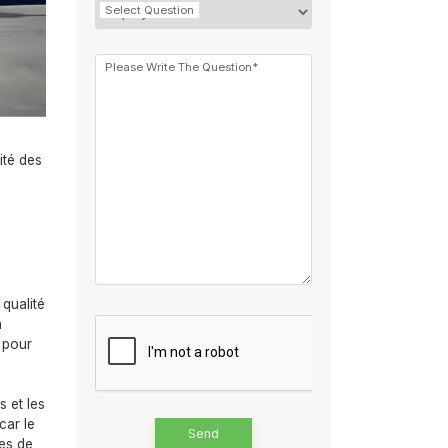
Select Question
Please Write The Question*
ité des
 qualité
n
e pour
s et les
car le
ues de