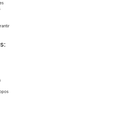
mes
s
rantir
s:
s
ropos