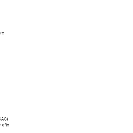
tre
EGAC)
 afin