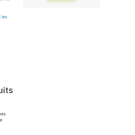
Alternative:
t
les
uits
mes
re