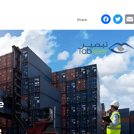
Face
Tw
Share :