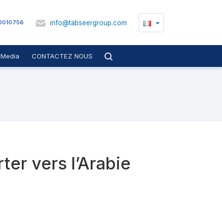
info@tabseergroup.com
0010756
Media
CONTACTEZ NOUS
ter vers l’Arabie