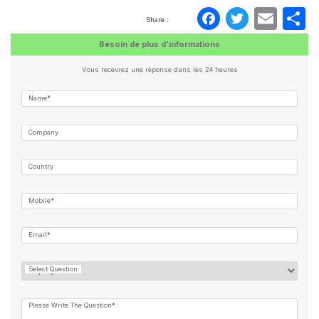
Faceboo
Twitte
Ema
P
Share :
Besoin de plus d'informations
Vous recevrez une réponse dans les 24 heures
Name*
Company
Country
Mobile*
Email*
Select Question
Please Write The Question*