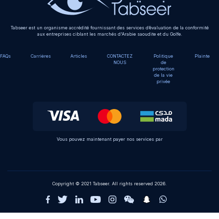
Tabseer est un organisme accrédité fournissant des services d’évaluation de la conformité
aux entreprises ciblant les marchés d'Arabie saoudite et du Golfe.
FAQs
Carrières
Articles
CONTACTEZ
Politique
Plainte
NOUS
de
protection
de la vie
privée
Vous pouvez maintenant payer nos services par
Copyright © 2021 Tabseer. All rights reserved 2026.