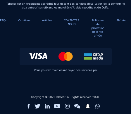
Tabseer est un organisme accrédité fournissant des services d’évaluation de la conformité
aux entreprises ciblant les marchés d'Arabie saoudite et du Golfe.
FAQs
Carrières
Articles
CONTACTEZ
Politique
Plainte
NOUS
de
protection
de la vie
privée
Vous pouvez maintenant payer nos services par
Copyright © 2021 Tabseer. All rights reserved 2026.