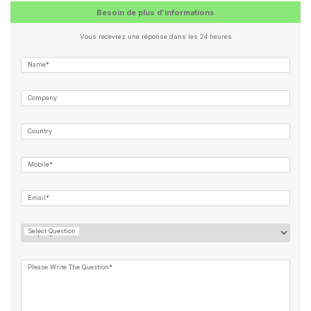
Besoin de plus d'informations
Vous recevrez une réponse dans les 24 heures
Name*
Company
Country
Mobile*
Email*
Select Question
Please Write The Question*