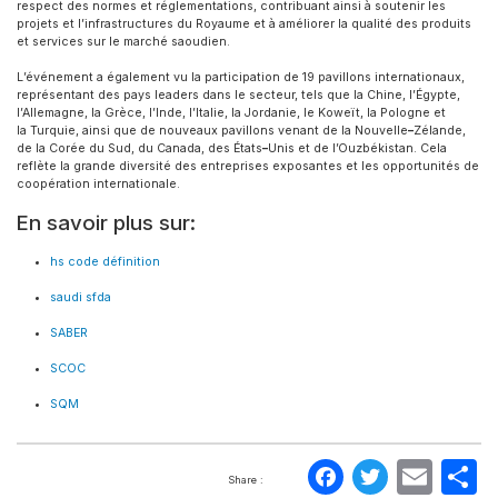
respect des normes et réglementations, contribuant ainsi à soutenir les
projets et l’infrastructures du Royaume et à améliorer la qualité des produits
et services sur le marché saoudien.
L’événement a également vu la participation de 19 pavillons internationaux,
représentant des pays leaders dans le secteur, tels que la Chine, l’Égypte,
l’Allemagne, la Grèce, l’Inde, l’Italie, la Jordanie, le Koweït, la Pologne et
la Turquie, ainsi que de nouveaux pavillons venant de la Nouvelle
–
Zélande,
de la Corée du Sud, du Canada, des États
–
Unis et de l’Ouzbékistan. Cela
reflète la grande diversité des entreprises exposantes et les opportunités de
coopération internationale.
En savoir plus sur:
hs code définition
saudi sfda
SABER
SCOC
SQM
Faceboo
Twitte
Ema
P
Share :