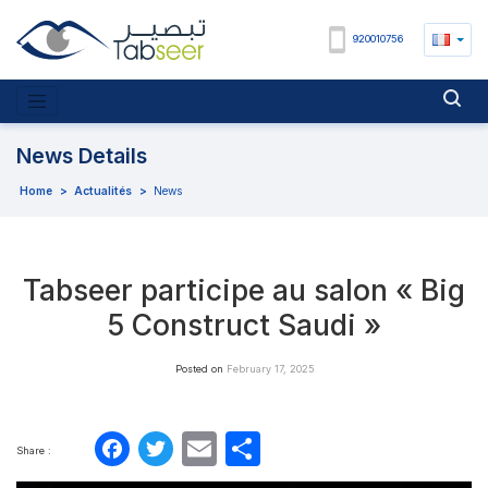
920010756
News Details
Home
>
Actualités
>
News
Tabseer participe au salon « Big
5 Construct Saudi »
Posted on
February 17, 2025
Facebook
Twitter
Email
Partager
Share :