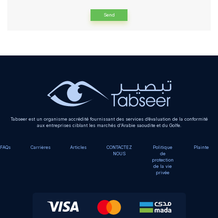
Alternative:
Tabseer est un organisme accrédité fournissant des services d’évaluation de la conformité
aux entreprises ciblant les marchés d'Arabie saoudite et du Golfe.
FAQs
Carrières
Articles
CONTACTEZ
Politique
Plainte
NOUS
de
protection
de la vie
privée