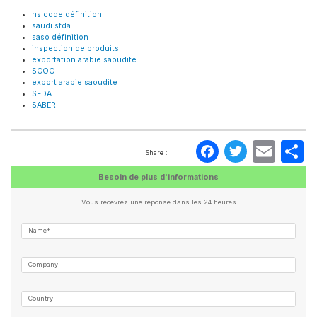
hs code définition
saudi sfda
saso définition
inspection de produits
exportation arabie saoudite
SCOC
export arabie saoudite
SFDA
SABER
Faceboo
Twitte
Ema
P
Share :
Besoin de plus d'informations
Vous recevrez une réponse dans les 24 heures
Name*
Company
Country