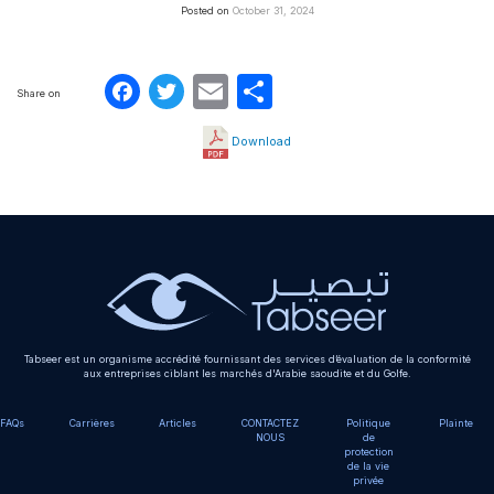
Posted on
October 31, 2024
Facebook
Twitter
Email
Partager
Share on
Download
Tabseer est un organisme accrédité fournissant des services d’évaluation de la conformité
aux entreprises ciblant les marchés d'Arabie saoudite et du Golfe.
FAQs
Carrières
Articles
CONTACTEZ
Politique
Plainte
NOUS
de
protection
de la vie
privée