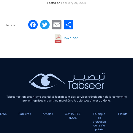
Posted on
February 26, 2025
Facebook
Twitter
Email
Partager
Share on
Download
Tabseer est un organisme accrédité fournissant des services d’évaluation de la conformité
aux entreprises ciblant les marchés d'Arabie saoudite et du Golfe.
FAQs
Carrières
Articles
CONTACTEZ
Politique
Plainte
NOUS
de
protection
de la vie
privée