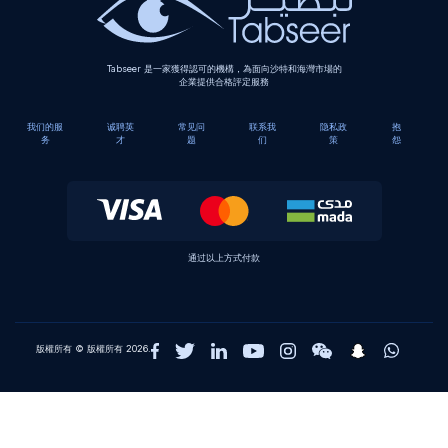
Tabseer 是一家獲得認可的機構，為面向沙特和海灣市場的
企業提供合格評定服務
我们的服
诚聘英
常见问
联系我
隐私政
抱
务
才
题
们
策
怨
通过以上方式付款
版權所有 © 版權所有 2026.