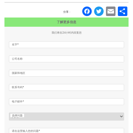
Faceboo
Twitte
Ema
分享 :
了解更多信息
我们将在24小时内回复您
名字*
公司名称
国家和地区
联系号码*
电子邮件*
选择问题
请在这里输入您的问题*