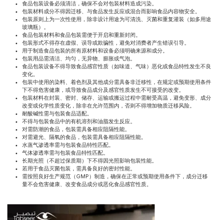
食品包装设备必须清洁，确保不会对包装材料造成污染。
包装材料成分不得因迁移、与食品发生反应或混合而影响食品内容物安全。
包装原则上为一次性使用，除非设计用途为可清洗、灭菌和重复灌装（如多用途
玻璃瓶）。
食品包装材料和食品包装需便于开启和重新封闭。
包装形式不得存在虚假、误导或欺骗性，避免对消费者产生错误引导。
用于制造食品包装的所有原材料和设备必须明确来源和成分。
包装用品需清洁、均匀，无异物、膨胀或气泡。
食品包装设备不得导致食品感官性质（如味道、气味）恶化或食品特性发生不良
变化。
包装中使用的染料、着色剂及其他成分需具备非迁移性，在规定或预期使用条件
下不得危害健康，或导致食品成分及感官性质发生不可接受的改变。
包装材料在封装、密封、储存、运输或搬运过程中需耐受高温，避免变形、成分
改变或化学性质变化，除非在允许范围内，否则不得增加物质迁移风险。
耐酸碱性需与包装食品适配。
不得与包装食品中的有机溶剂和油脂发生反应。
对需防潮的食品，包装需具备相应阻隔性能。
对需避光、隔氧的食品，包装需具备相应阻隔性能。
水蒸气渗透率需与包装食品特性匹配。
气体渗透率需与包装食品特性匹配。
长期光照（不超过保质期）下不得因光照影响包装性能。
若用于食品灭菌包装，需具备良好的密封性能。
需按照良好生产规范（GMP）制造，确保在正常或预期使用条件下，成分迁移
量不会危害健康、改变食品成分或恶化食品感官性质。