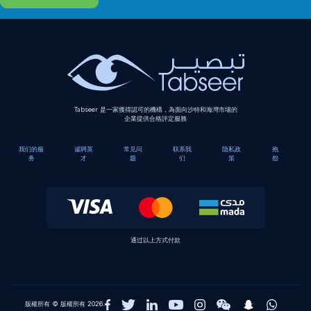
Tabseer 是一家獲得認可的機構，為面向沙特和海灣市場的
企業提供合格評定服務
我们的服
诚聘英
常见问
联系我
隐私政
抱
务
才
题
们
策
怨
通过以上方式付款
版權所有 © 版權所有 2026.