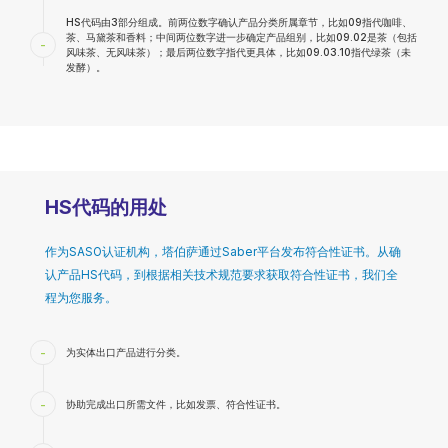
HS代码由3部分组成。前两位数字确认产品分类所属章节，比如09指代咖啡、
茶、马黛茶和香料；中间两位数字进一步确定产品组别，比如09.02是茶（包括
-
风味茶、无风味茶）；最后两位数字指代更具体，比如09.03.10指代绿茶（未
发酵）。
HS代码的用处
作为SASO认证机构，塔伯萨通过Saber平台发布符合性证书。从确
认产品HS代码，到根据相关技术规范要求获取符合性证书，我们全
程为您服务。
-
为实体出口产品进行分类。
-
协助完成出口所需文件，比如发票、符合性证书。