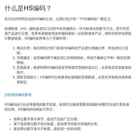
什么是HS编码？
在讨论沙特阿拉伯的HS编码之前，让我们先介绍一下HS编码的一般定义。
协调制度（HS）编码是进出口过程中的关键部分，作为标准化的数字方法，用于对贸
易产品进行分类。世界各国都使用这些编码来统一识别和描述产品，便利关税评估和统
计数据收集。HS编码发挥着几个关键作用：
商品分类：海关和统计部门依靠HS编码对产品进行准确分类，简化进出口流
程。
关税确定：这些编码用于确定进口关税和税收，有助于确保公平和一致的贸易
惯例。
贸易政策：政府利用HS编码来监管和规范货物的进出口，从而促进贸易政策的
执行。
国际贸易统计：HS编码可以收集和比较国际贸易数据，从而支持知情决策和政
策制定。
沙特海关编码查询
HS编码由六位全球通用的数字组成，各国可以根据需要添加额外的数字以进行更具体
的分类。HS编码的结构如下所示：
前两位数字表示章节，提供产品的广泛分类。
接下来的两位数字表示标题，提供章节内更为详细的分类。
最后两位数字表示子标题，提供进一步的说明。