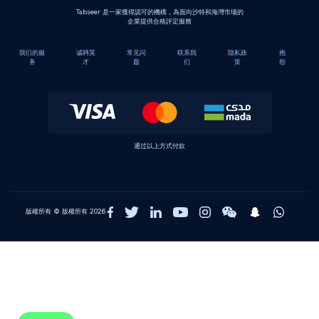
Tabseer 是一家獲得認可的機構，為面向沙特和海灣市場的
企業提供合格評定服務
我们的服
诚聘英
常见问
联系我
隐私政
抱
务
才
题
们
策
怨
通过以上方式付款
版權所有 © 版權所有 2026.