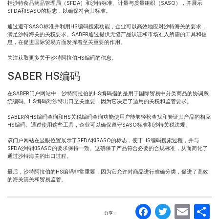
括沙特食品药品管理局（SFDA）和沙特标准、计量与质量组织（SASO），并展示
SFDA和SASO的标志，以确保符合其标准。
通过遵守SASO标准并利用HS编码搜索功能，企业可以高效地应对沙特海关的要求，
满足沙特海关的关税要求。SABER通过提供无缝产品认证和市场准入所需的工具和信
息，在促进国际贸易方面发挥着至关重要的作用。
关注获取更多关于沙特阿拉伯HS编码的信息。
SABER HS编码
在SABER门户网站中，沙特阿拉伯的HS编码指的是用于国际贸易中分类商品的协调系
统编码。HS编码对沙特出口至关重要，因为它决定了适用的关税和监管要求。
SABER的HS编码查询和HS关税编码查询功能使用户能够轻松查找和验证其产品的相应
HS编码。通过使用这些工具，企业可以确保遵守SASO标准和沙特关税法规。
该门户网站在显眼位置展示了SFDA和SASO的标志，便于HS编码搜索过程，并与
SFDA沙特和SASO的要求保持一致。这确保了产品符合必要的合规标准，从而简化了
通过沙特海关的出口过程。
最后，沙特阿拉伯的HS编码非常重要，因为它允许对商品进行准确分类，促进了高效
的海关清关和贸易监管。
Faceboo
Twitte
Ema
分享 :