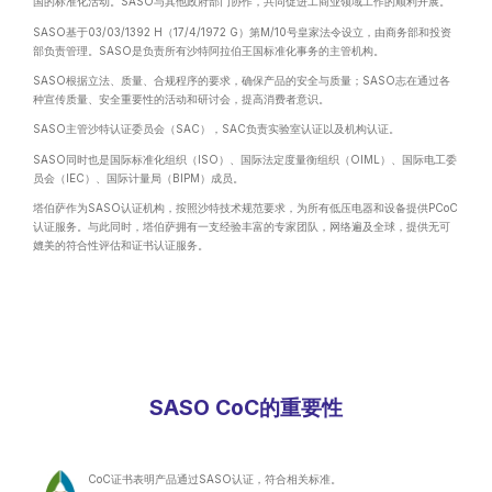
国的标准化活动。SASO与其他政府部门协作，共同促进工商业领域工作的顺利开展。
SASO基于03/03/1392 H（17/4/1972 G）第M/10号皇家法令设立，由商务部和投资
部负责管理。SASO是负责所有沙特阿拉伯王国标准化事务的主管机构。
SASO根据立法、质量、合规程序的要求，确保产品的安全与质量；SASO志在通过各
种宣传质量、安全重要性的活动和研讨会，提高消费者意识。
SASO主管沙特认证委员会（SAC），SAC负责实验室认证以及机构认证。
SASO同时也是国际标准化组织（ISO）、国际法定度量衡组织（OIML）、国际电工委
员会（IEC）、国际计量局（BIPM）成员。
塔伯萨作为SASO认证机构，按照沙特技术规范要求，为所有低压电器和设备提供PCoC
认证服务。与此同时，塔伯萨拥有一支经验丰富的专家团队，网络遍及全球，提供无可
媲美的符合性评估和证书认证服务。
SASO CoC的重要性
CoC证书表明产品通过SASO认证，符合相关标准。