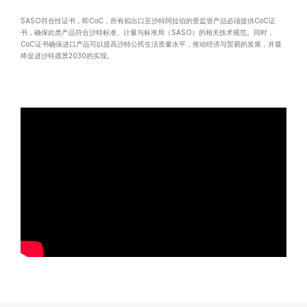
SASO符合性证书，即CoC，所有拟出口至沙特阿拉伯的受监管产品必须提供CoC证
书，确保此类产品符合沙特标准、计量与标准局（SASO）的相关技术规范。同时，
CoC证书确保进口产品可以提高沙特公民生活质量水平，推动经济与贸易的发展，并最
终促进沙特愿景2030的实现。