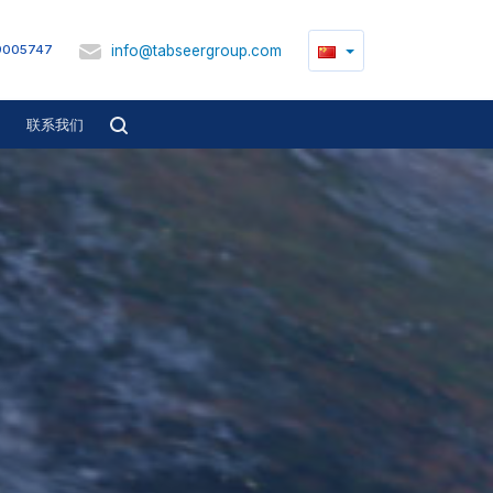
info@tabseergroup.com
9005747
联系我们