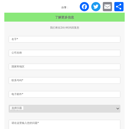
Faceboo
Twitte
Ema
分享 :
了解更多信息
我们将在24小时内回复您
名字*
公司名称
国家和地区
联系号码*
电子邮件*
选择问题
请在这里输入您的问题*