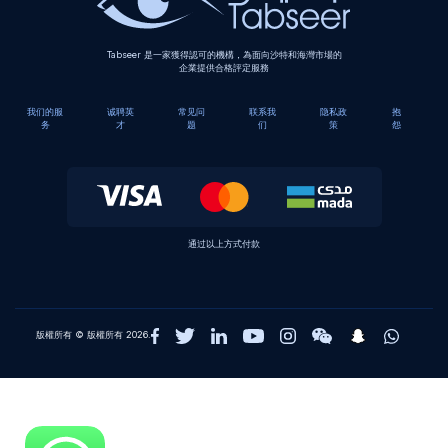
Tabseer 是一家獲得認可的機構，為面向沙特和海灣市場的
企業提供合格評定服務
我们的服
诚聘英
常见问
联系我
隐私政
抱
务
才
题
们
策
怨
通过以上方式付款
版權所有 © 版權所有 2026.