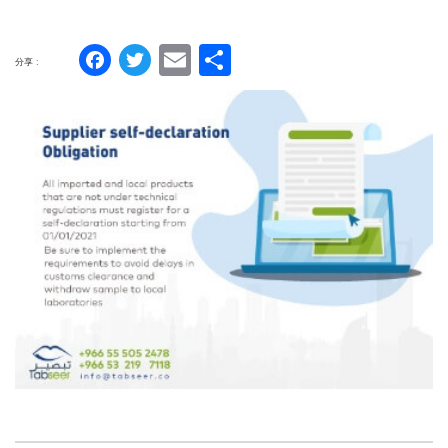
Facebook
Twitter
Email
分
分享 :
享