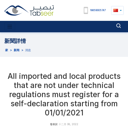
16659005747
新聞詳情
家
>
新闻
>
消息
All imported and local products
that are not under technical
regulations must register for a
self-declaration starting from
01/01/2021
發表於
十二月 08, 2022