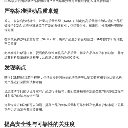
SQM认证如何驱动产品价值跃升？从战略增效到可量化成果的实施路径解析：
严格标准驱动品质卓越
首先，仅符合沙特标准、计量与质量组织（
SASO
）制定的高质量标准和法规的产品可
被授予SQM. 此类标准涵盖了广泛的关键标准，包括安全性、耐用性、性能和环境影响
等方面
在争取获得沙特质量标志（SQM）时，确保产品至少符合或超过SQM的要求和标准也
至关重要.
此类程序鼓励进口商、贸易商和制造商提高产品质量，解决产品存在的任何缺陷，并考
虑其材料质量或制造程序，从而满足相关的SASO要求.
发现弱点
获得SQM需经过若干程序，包括由沙特阿拉伯的塔伯萨等认证实验室和专业认证机构
对产品进行全面测试和评估.
当您邀请专门的认证专家对产品进行评估时，他们能够精准识别那些在内部质检过程中
被忽视的缺陷与改进空间.
这些专家在解决醋可以问题、提高产品的整体质量和可靠性以及使其在沙特市场上更具
竞争力方面发挥着重要作用.
提高安全性与可靠性的关注度