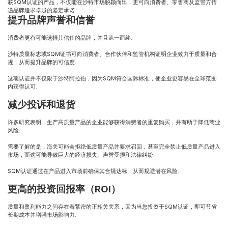
获SQM认证的产品，不仅能在沙特市场脱颖而出，更可向消费者、零售商及监管方传
递品牌追求卓越的坚定承诺.
提升品牌声誉和信誉
消费者更有可能选择其信任的品牌，并且从一而终.
沙特质量标志或SQM证书可向消费者、合作伙伴和监管机构证明企业致力于质量和合
规，从而提升品牌的可信度.
这项认证并不仅限于沙特阿拉伯，因为SQM符合国际标准，使企业更容易在全球范围
内获得认可.
减少投诉和退货
许多研究表明，生产高质量产品的企业能够获得消费者的重复购买，并有助于降低商业
风险.
需要了解的是，海关可能会拒绝低质量产品并要求召回，甚至完全禁止低质量产品进入
市场，而这可能导致巨大的经济损失、声誉受损和法律纠纷.
SQM认证通过在产品进入市场前确保其合规达标，从而规避潜在风险.
更高的投资回报率（ROI）
质量和盈利能力之间存在着紧密的正相关关系，因为当您投资于SQM认证，即可节省
长期成本并增强市场影响力.