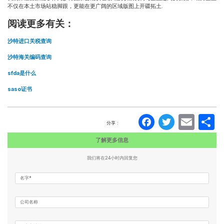
不仅在本土市场站稳脚跟，更能在更广阔的区域版图上开疆拓土.
阅读更多有关：
沙特进口关税查询
沙特海关编码查询
sfda是什么
saso证书
Faceboo
Twitte
Ema
分享 :
了解更多信息
我们将在24小时内回复您
名字*
公司名称