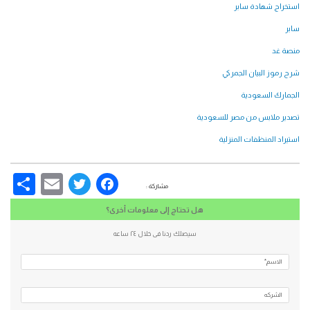
استخراج شهادة سابر
سابر
منصة غد
شرح رموز البيان الجمركي
الجمارك السعودية
تصدير ملابس من مصر للسعودية
استيراد المنظفات المنزلية
re
Email
Facebook
Twitter
مشاركة :
هل تحتاج إلى معلومات أخرى؟
سيصلك ردنا فى خلال ٢٤ ساعه
الاسم*
الشركه