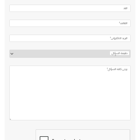
البلد
الهاتف*
البريد الالكتروني*
طبيعة السؤال
يرجي كتابه السؤال*