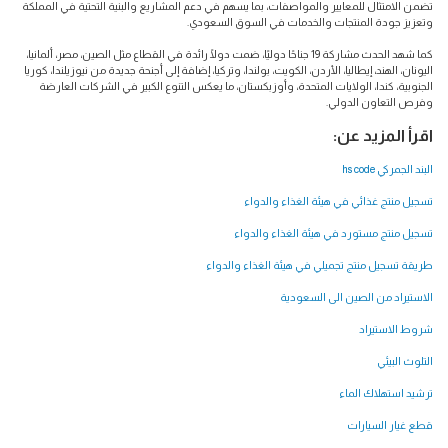
تضمن الامتثال للمعايير والمواصفات، بما يسهم في دعم المشاريع والبنية التحتية في المملكة
وتعزيز جودة المنتجات والخدمات في السوق السعودي.
كما شهد الحدث مشاركة 19 جناحًا دوليًا، ضمت دولًا رائدة في القطاع مثل الصين، مصر، ألمانيا،
اليونان، الهند، إيطاليا، الأردن، الكويت، بولندا، وتركيا، إضافة إلى أجنحة جديدة من نيوزيلندا، كوريا
الجنوبية، كندا، الولايات المتحدة، وأوزبكستان، ما يعكس التنوع الكبير في الشركات العارضة
وفرص التعاون الدولي.
اقرأ المزيد عن:
البند الجمركي hs code
تسجيل منتج غذائي في هيئة الغذاء والدواء
تسجيل منتج مستورد في هيئة الغذاء والدواء
طريقة تسجيل منتج تجميلي في هيئة الغذاء والدواء
الاستيراد من الصين الى السعودية
شروط الاستيراد
التلوث البيئي
ترشيد استهلاك الماء
قطع غيار السيارات