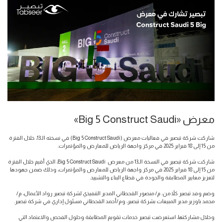
معرض «Big 5 Construct Saudi»
شاركت شركة تبصير في فعاليات معرض (Big 5 Construct Saudi) في نسخته الـ13، خلال الفترة
من 15 إلى 18 فبراير 2025 في مركز واجهة الرياض للمعارض والمؤتمرات.
شاركت شركة تبصير في النسخة الـ13 من معرض Big 5 Construct Saudi، الذي أقيم خلال الفترة
من 15 إلى 18 فبراير 2025 في مركز واجهة الرياض للمعارض والمؤتمرات، وذلك ضمن جهودها
لتعزيز معايير المطابقة والجودة في قطاع البناء والتشييد.
وضم وفد تبصير كلاً من: م/ منصور القحطاني المدير التنفيذي لشركة تبصير رواد الأعمال، م/
محمد باوزير مدير المبيعات بشركة تبصير، وم/أحمد القحطاني مسئول إداري في شركة تبصير.
وخلال مشاركتها، استعرضت تبصير خدمات تقويم المطابقة وحلول الفحص والاعتماد التي