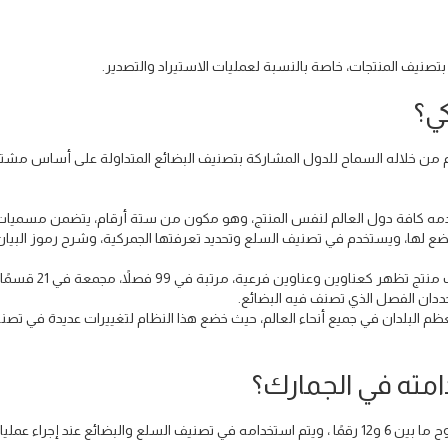
تصنيف المنتجات، خاصة بالنسبة لعمليات الاستيراد والتصدير.
ي؟
تم من خلاله السماح للدول المشاركة بتصنيف البضائع المتداولة على أساس مش
ستخدمه كافة دول العالم لنفس المنتج، وهو مكون من ستة أرقام، يتضمن مسميات
ضع لها، ويستخدم في تصنيف السلع وتحديد تعرفتها الجمركية، وشرح رموز البيان
وتضم الرموز الجمركية على ما يقرب من 5300 مادة / أوصاف منتج 
لرموز الجمركي في عام 1988 واعتمدته معظم البلدان في جميع أنحاء العالم، حيث خضع هذا النظام لتغييرات عديدة في ت
امته في الجمارك؟
الرمز الجمركي أو رمز التعريف الجمركي هو عبارة عن رقم يتراوح ما بين 6 و12 رقمًا ، ويتم استخدامه في تصنيف السلع والبضائع عند إجراء عم