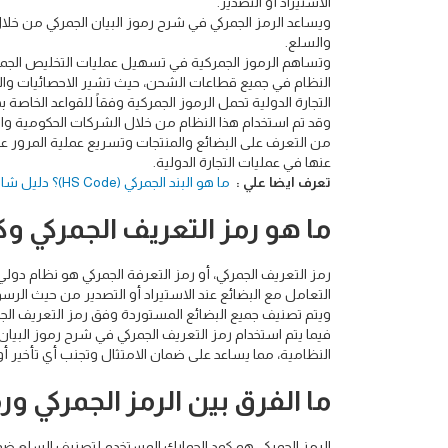
الاستيراد أو التصدير.
ويساعد الرمز الجمركي في شرح رموز البيان الجمركي من خلال 
والسلع.
وتساهم الرموز الجمركية في تسهيل عمليات التخليص الجمرك
التجارة الدولية تحمل الرموز الجمركية وفقاً للقواعد الخاصة به
وقد تم استخدام هذا النظام من خلال الشركات الحكومية وا
من التعرف على البضائع والمنتجات وتسريع عملية المرور عبر 
عنها في عمليات التجارة الدولية.
تعرف ايضا علي :
ما هو البند الجمركي (HS Code)؟ دليل شامل لفهم النظام المنسق
ما هو رمز التعريف الجمركي و
رمز التعريف الجمركي، أو رمز التعرفة الجمركي هو نظام دو
التعامل مع البضائع عند الاستيراد أو التصدير من حيث الرس
ويتم تصنيف جميع البضائع المستوردة وفق رمز التعريف الج
فيما يتم استخدام رمز التعريف الجمركي في شرح رموز البيان ا
النظامية، مما يساعد على ضمان الامتثال وتجنب أي تأخير أو
ما الفرق بين الرمز الجمركي ور
الرمز الجمركي هو كود الجمارك المستخدم لتصنيف السلع ضمن