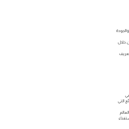
والجودة
ن خلال
تعريف
في
 بالشحن الدولي إلى أن أكثر من 99% من البضائع التي
لعالم
ستغناء