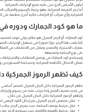
ليكون الأساس الذي تبنى عليه جميع الإجراءات الجمركية.
أما رمز التعرفة الجمركية، فهو يرتبط بالرسوم والضرائب ال
الجمركية وأي ضرائب أو التزامات مالية أخرى مطبقة على الم
ما هو كود الجمارك ودوره في 
كود الجمارك، أو الرمز الجمركي هو نظام دولي موحد لتصنيف 
كما يلعب هذا الرمز دورًا محوريًا في تسهيل الإجراءات الج
عمليات الاستيراد والتصدير ويقلل من الاختلافات في المعالج
على نوع السلعة وتصنيفها.
ويستخدم كود الجمارك في توضيح المتطلبات والاشتراطات ال
ضمان الامتثال للأنظمة الجمركية، ومساعدة المستوردين وال
كيف تظهر الرموز الجمركية داخ
تظهر الرموز الجمركية داخل البيان الجمركي كعنصر أساس
في تحديد تصنيف المنتج وما يترتب عليه من رسوم وإجراءات
وتظهر الرموز الجمركية داخل البيان الجمركي من خلال:
حقل مخصص للرمز الجمركي يتم إدخال الكود الرقمي (غالبًا من 6 إلى 12 رقمًا) لكل صنف
حقل مرتبط بوصف السلعة، حيث يعرض الرمز بجانب ال
حقل مرتبط بالقيمة والكمية، حيث يستخدم الرمز مع بيا