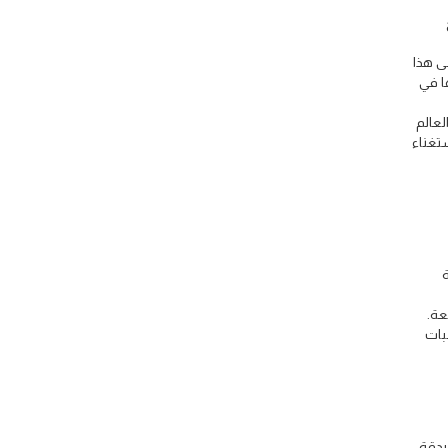
ى هذا
ع التي يتم شحنها في
لعالم
ستغناء
عة.
بات
بدقة،