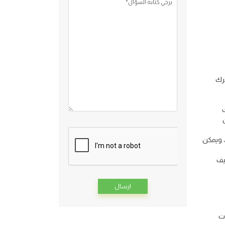
يرجي كتابه السؤال*
ترك
تظهر كعناوين وعناوين فرعية، مرتبة في 99 فصلاً، مجمعة في 21 قسمًا، ويمكن
صنيف
Alternative:
ليات