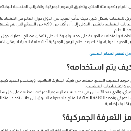
القيام بتحديد فئة المنتج، وتطبيق الرسوم الجمركية والضرائب المناسبة للبضائع
ي للمنتجات بشكل كبير، حيث بدأت العديد من الدول حول العالم في الاعتماد عل
النظام في جميع قطاعات الشحن، حيث تشير الاحصائيات والبيانات المتعلقة بالشحن الدولي إلى أن أكثر من 99% من البضائ
ذا النظام.
لخاصة والمنظمات الدولية على حد سواء، وذلك حتى تتمكن مصالح الجمارك حول ا
الحدود الدولية، ولذلك يعد نظام الرموز الجمركية أداة هامة للغاية لا يمكن الا
كيف يتم استخدامه؟
لي موحد لتصنيف السلع، معتمد من هيئة الجمارك العالمية، ويستخدم لتحديد كيفية
وم والاشتراطات التنظيمية.
مركي، والذي يعد الأساس في تحديد نسبة الرسوم الجمركية المطبقة على كل سل
لجمركي وتحديد التكلفة النهائية للمنتج عند دخوله السوق، إلى جانب تحديد المتطل
 تكاليف إضافية.
مز التعرفة الجمركية؟
 نظام دولي موحد معتمد من هيئة الجمارك العالمية، ويحدد نوع المنتج وفئته 