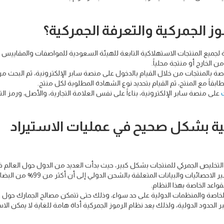
ز الجمركية والتعرفة الجمركية؟
لجميع المنتجات الاستهلاكية التابعة للهيئة السعودية للمواصفات والمقاييس 
الخارج أو منتجة محلياً.
ة بالمنتجات من خلال القيام بالدخول على منصة سابر الإلكترونية، ثم البحث م
طابقاً مع المنتج، ثم القيام بتحديد نوع الشهادة المطلوبة لكل منتج.
على منصة سابر الإلكترونية، بناءاً على نفس العلامة التجارية، والأصل، ورمز ال
كية بشكل صحيح في عمليات الاستيراد
تخليص الجمركي للمنتجات بشكل كبير، حيث بدأت العديد من الدول حول العالم 
الاعتماد على هذا النظام في جميع قطاعات الشحن، حيث تشير الاحصائيات والبيانات المتعلقة
قواعد الخاصة بهذا النظام.
لخاصة والمنظمات الدولية على حد سواء، وذلك حتى تتمكن مصالح الجمارك حول ا
الحدود الدولية، ولذلك يعد نظام الرموز الجمركية أداة هامة للغاية لا يمكن الا