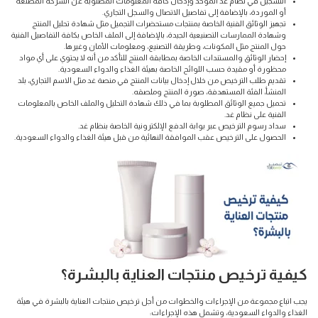
التسجيل في نظام غد الموحد وإدخال كافة المعلومات المطلوبة عن الشركة المُصنعة
أو الموردة، بالإضافة إلى تفاصيل الاتصال والسجل التجاري.
تجهيز الوثائق الفنية الخاصة بمنتجات مستحضرات التجميل مثل شهادة تحليل المنتج
وشهادة الممارسات التصنيعية الجيدة، بالإضافة إلى الملف الخاص بكافة التفاصيل الفنية
حول المنتج مثل المكونات، وطريقة التصنيع، ومعلومات الأمان وغيرها.
إحضار الوثائق والمستندات الخاصة بمطابقة المنتج للتأكد من أنه لا يحتوي على أي مواد
محظورة أو مقيدة حسب اللوائح الخاصة بهيئة الغذاء والدواء السعودية.
تقديم طلب الترخيص من خلال إدخال بيانات المنتج في منصة غد مثل الاسم التجاري، بلد
المنشأ، الفئة المستهدفة، صورة المنتج وملصقه.
تحميل جميع الوثائق المطلوبة بما في ذلك شهادة التحليل والملف الخاص بالمعلومات
الفنية على نظام غد.
سداد رسوم الترخيص عبر بوابة الدفع الإلكترونية الخاصة بنظام غد.
الحصول على الترخيص عقب الموافقة النهائية من قبل هيئة الغذاء والدواء السعودية.
كيفية ترخيص منتجات العناية بالبشرة؟
يجب اتباع مجموعة من الإجراءات والخطوات من أجل ترخيص منتجات العناية بالبشرة في هيئة
الغذاء والدواء السعودية، وتشمل هذه الإجراءات: