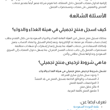
إلزامية لتداول منتجات التجميل داخل المملكة، كما تقوم شركة تبصير أيضاً بتقديم خدمات
الفحص والتفتيش على منتجات ومستحضرات التجميل.
الأسئلة الشائعة
كيف اسجل منتج تجميلي في هيئة الغذاء والدواء؟
يمكنك تسجيل منتج تجميلي لدى الهيئة العامة للغذاء والدواء السعودية من خلال التقدم بطلب
إنشاء حساب منشأة عبر منصة غد الإلكترونية. وبعد إتمام التسجيل واعتماد الحساب، يصبح
بإمكانك الاستفادة من خدمات الهيئة، بما يشمل إصدار إشعارات أو شهادات مطابقة
مستحضرات التجميل، إلى جانب خدمات الفسح الجمركي، بما يسهل دخول المنتجات إلى السوق
السعودي وتداولها بشكل نظامي وآمن.
ما هي شروط ترخيص منتج تجميلي؟
تشمل شروط ترخيص منتج تجميلي في هيئة الغذاء والدواء:
وجود سجل تجاري ساري للشركة.
المستندات والوثائق الخاصة بتسجيل المنتج في بلد المنشأ.
المواصفات الفنية للمنتج.
نتائج تحليل منتج.
ملصق المنتج باللغة العربية.
تعرف ايضا عن:
علمة الجودة السعودية