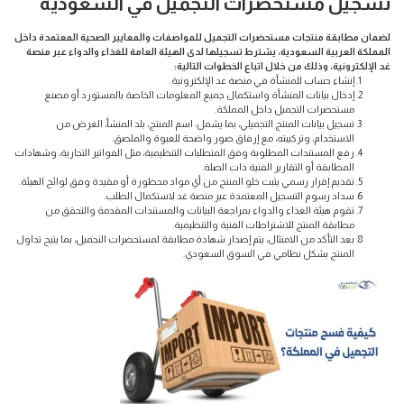
تسجيل مستحضرات التجميل في السعودية
لضمان مطابقة منتجات مستحضرات التجميل للمواصفات والمعايير الصحية المعتمدة داخل
المملكة العربية السعودية، يشترط تسجيلها لدى الهيئة العامة للغذاء والدواء عبر منصة
غد الإلكترونية، وذلك من خلال اتباع الخطوات التالية:
إنشاء حساب للمنشأة في منصة غد الإلكترونية.
إدخال بيانات المنشأة واستكمال جميع المعلومات الخاصة بالمستورد أو مصنع
مستحضرات التجميل داخل المملكة.
تسجيل بيانات المنتج التجميلي، بما يشمل: اسم المنتج، بلد المنشأ، الغرض من
الاستخدام، وتركيبته، مع إرفاق صور واضحة للعبوة والملصق.
رفع المستندات المطلوبة وفق المتطلبات التنظيمية، مثل الفواتير التجارية، وشهادات
المطابقة أو التقارير الفنية ذات الصلة.
تقديم إقرار رسمي يثبت خلو المنتج من أي مواد محظورة أو مقيدة وفق لوائح الهيئة.
سداد رسوم التسجيل المعتمدة عبر منصة غد لاستكمال الطلب.
تقوم هيئة الغذاء والدواء بمراجعة البيانات والمستندات المقدمة والتحقق من
مطابقة المنتج للاشتراطات الفنية والتنظيمية.
بعد التأكد من الامتثال، يتم إصدار شهادة مطابقة لمستحضرات التجميل، بما يتيح تداول
المنتج بشكل نظامي في السوق السعودي.