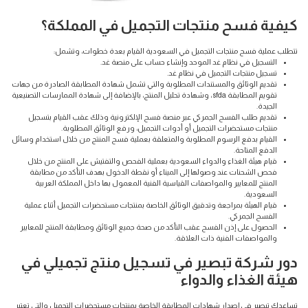
كيفية فسح منتجات التجميل في المملكة؟
تتطلب عملية فسح منتجات التجميل في السعودية القيام بعدة خطوات، وتشمل:
التسجيل في نظام غد الموحد وإنشاء حساب على منصة غد.
تسجيل منتجات التجميل في نظام غد.
تقديم الوثائق والمستندات المطلوبة والتي تشمل شهادة المطابقة الصادرة من جهات
تقويم المطابقة sfda ، وشهادة تحليل المنتج، بالإضافة إلى شهادة الممارسات التصنيعية
الجيدة.
تقديم طلب الفسح الجمركي عبر منصة فسح الإلكترونية وذلك عقب القيام بتسجيل
منتجات مستحضرات التجميل أو أدوات التجميل، ورفع الوثائق المطلوبة.
القيام بدفع الرسوم المطلوبة والمتعلقة بعملية فسح المنتج من خلال استخدام وسائل
الدفع المتاحة.
قيام هيئة الغذاء والدواء السعودية بعملية الفحص والتفتيش على المنتج من خلال
فحص الشحنات عند وصولها إلى الميناء أو نقطة الدخول بهدف التأكد من مطابقة
المنتج للمعايير والمواصفات القياسية الفنية المعمول بها داخل المملكة العربية
السعودية.
قيام الهيئة بمراجعة وتدقيق الوثائق الخاصة بمنتجات مستحضرات التجميل أثناء عملية
الفسح الجمركي.
الحصول على إذن الفسح عقب التأكد من صحة جميع الوثائق ومطابقة المنتج للمعايير
والمواصفات الفنية ذات العلاقة.
دور شركة تبصير في تسجيل منتج تجميلي في
هيئة الغذاء والدواء
تساعدك تبصير في إصدار شهادات المطابقة الخاصة بمنتجات مستحضرات التجميل والتي تعتبر