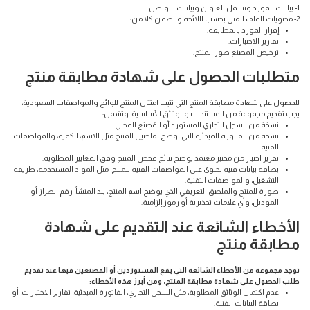
1- بيانات المورد وتشمل العنوان وبيانات التواصل.
2- محتويات الملف الفني بحسب اللائحة وتتضمن كلا من:
إقرار المورد بالمطابقة.
تقارير الاختبارات.
ترخيص المصنع صور المنتج.
متطلبات الحصول على شهادة مطابقة منتج
للحصول على شهادة مطابقة المنتج التي تثبت امتثال المنتج للوائح والمواصفات السعودية،
يجب تقديم مجموعة من المستندات والوثائق الأساسية، وتشمل:
نسخة من السجل التجاري للمستورد أو المُصنع المحلي.
نسخة من الفاتورة المبدئية التي توضح تفاصيل المنتج مثل الاسم، الكمية، والمواصفات
الفنية.
تقرير اختبار من مختبر معتمد يوضح نتائج فحص المنتج وفق المعايير المطلوبة.
بطاقة بيانات فنية تحتوي على المواصفات الفنية للمنتج، مثل المواد المستخدمة، طريقة
التشغيل، والمواصفات التقنية.
صورة للمنتج والملصق التعريفي الذي يوضح اسم المنتج، بلد المنشأ، رقم الطراز أو
الموديل، وأي علامات تحذيرية أو رموز إلزامية.
الأخطاء الشائعة عند التقديم على شهادة
مطابقة منتج
توجد مجموعة من الأخطاء الشائعة التي يقع المستوردين أو المصنعين فيها عند تقديم
طلب الحصول على شهادة مطابقة المنتج، ومن أبرز هذه الأخطاء:
عدم اكتمال الوثائق المطلوبة، مثل السجل التجاري، الفاتورة المبدئية، تقارير الاختبارات، أو
بطاقة البيانات الفنية.