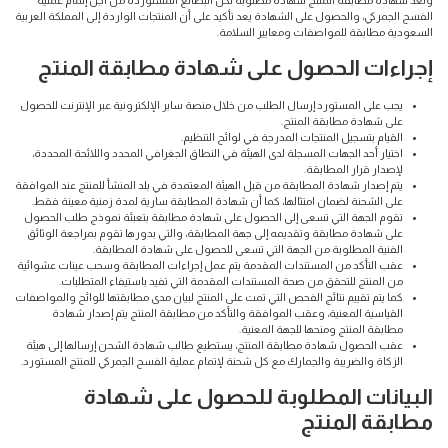
وتعد شهادة مطابقة المنتج شهادة مطلوبة لكل البضائع المستوردة من أجل إتمام عملية
الفسح الجمركي، والحصول على الشهادة يعد تأكيد على أن المنتجات الواردة إلى المملكة العربية
السعودية مطابقة للمواصفات ومعايير السلامة.
إجراءات الحصول على شهادة مطابقة المنتج
يجب على المستورد إرسال الطلب من خلال منصة سابر الإلكترونية عبر الإنترنت للحصول
على شهادة مطابقة المنتج.
القيام بتسجيل المنتجات المدرجة في لوائح التنظيم.
اختيار أحد الجهات المسجلة لدى الهيئة في النطاق الجغرافي المحدد واللائحة المحددة،
لإصدار قرار المطابقة.
يتم إصدار شهادة المطابقة من قبل الهيئة المعتمدة في بلد المنشأ للمنتج عند الموافقة
على الشحنة لضمان امتثالها، كما أن شهادة المطابقة سارية لمدة زمنية معينة فقط.
تقوم الجهة التي تسعى إلى الحصول على شهادة مطابقة بتعبئة نموذج طلب الحصول
على شهادة مطابقة وتقديمه إلى جهة المطابقة، والتي بدورها تقوم بمراجعة الوثائق
الفنية المطلوبة من الجهة التي تسعى للحصول على شهادة المطابقة.
عقب التأكد من المستندات المقدمة يتم عمل إجراءات المطابقة وسحب عينات عشوائية
من المنتج للتحقق من صحة المستندات المقدمة التي تفيد باستيفاء المتطلبات.
كما يتم تقييم نتائج الفحص التي تمت على المنتج لبيان مدى مطابقتها للوائح والمواصفات
القياسية المعنية، وعقب الموافقة والتأكد من مطابقة المنتج يتم إصدار شهادة
مطابقة المنتج ومنحها للجهة المعنية.
عقب الحصول شهادة مطابقة المنتج، يستطيع طالب شهادة الشحن إرسالها إلى هيئة
الزكاة والضريبة والجمارك مع كل شحنة لإتمام عملية الفسح الجمركي للمنتج المستورد.
البيانات المطلوبة للحصول على شهادة
مطابقة المنتج