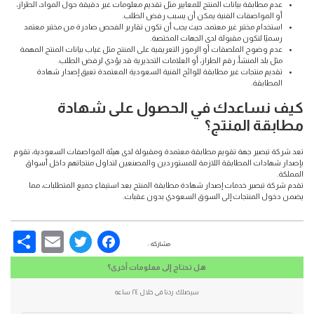
عدم مطابقة بيانات المنتج للمعايير مثل تقديم معلومات غير دقيقة حول المواد، الطراز،
أو المواصفات الفنية يمكن أن يسبب رفض الطلب.
استخدام مختبر غير معتمد، حيث يجب أن تكون تقارير الفحص صادرة من مختبر معتمد
رسميًا لتكون مقبولة لدى الجهات المختصة.
عدم وضوح الملصقات أو الرموز التعريفية على المنتج مثل غياب بيانات المنتج المهمة
مثل بلد المنشأ، رقم الطراز، أو العلامات التحذيرية قد يؤدي لرفض الطلب.
تقديم منتجات غير مطابقة للوائح الفنية السعودية المعتمدة تعيق إصدار شهادة
المطابقة.
كيف نساعدك في الحصول على شهادة
مطابقة المنتج؟
تعد شركة تبصير جهة تقويم مطابقة معتمدة ومقبولة لدى هيئة المواصفات السعودية، تقوم
بإصدار شهادات المطابقة اللازمة للمستوردين والمصنعين لتداول منتجاتهم داخل أسواق
المملكة.
تقدم شركة تبصير خدمات إصدار شهادة مطابقة المنتج بعد استيفاء جميع المتطلبات، مما
يضمن دخول المنتجات إلى السوق السعودي بدون عقبات.
re
Email
Facebook
Twitter
مشاركة :
هل تحتاج إلى معلومات أخرى؟
سيصلك ردنا فى خلال ٢٤ ساعه