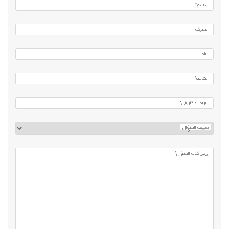
الاسم*
الشركه
البلد
الهاتف*
البريد الالكتروني*
طبيعة السؤال
يرجي كتابه السؤال*