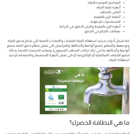
المواسير الموفرة للمياه.
أجهزة تنقية المياه.
أكياس الشطف.
أنظمة الري بالتنقيط.
المستشعرات للرطوبة.
أجهزة الري بالتنقيط والرش الدقيق في الزراعة.
صمامات التحكم في التدفق.
كما تشمل أدوات ترشيد استهلاك المياه المنتجات والمعدات الصحية التي تتحكم بتدفق المياه
وتوجيهها، والصنابير بجميع أنواعها وأشكالها، والمراحيض التي تعمل بنظام تدفق المياه بجميع
أنواعها وأشكالها، بما في ذلك خزانات الشطف (السيفون)، ومقاعد الاستنجاء (البديه)، وذلك
لجميع الأصناف الميكانيكية أو الإلكترونية أو التي تعمل بأجهزة الاستشعار والمصممة لترشيد
استهلاك المياه.
ما هي البطاقة الخضراء؟
البطاقة الخضراء هي عبارة عن ملصق أو بطاقة تصدر من خلال هيئة التقييس الخليجية، ويتم من