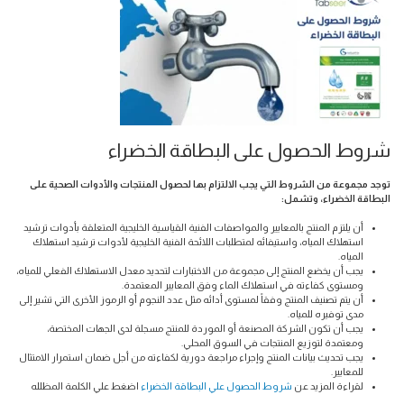
شروط الحصول على البطاقة الخضراء
توجد مجموعة من الشروط التي يجب الالتزام بها لحصول المنتجات والأدوات الصحية على
البطاقة الخضراء، وتشمل:
أن يلتزم المنتج بالمعايير والمواصفات الفنية القياسية الخليجية المتعلقة بأدوات ترشيد
استهلاك المياه، واستيفائه لمتطلبات اللائحة الفنية الخليجية لأدوات ترشيد استهلاك
المياه.
يجب أن يخضع المنتج إلى مجموعة من الاختبارات لتحديد معدل الاستهلاك الفعلي للمياه،
ومستوى كفاءته في استهلاك الماء وفق المعايير المعتمدة.
أن يتم تصنيف المنتج وفقاً لمستوى أدائه مثل عدد النجوم أو الرموز الأخرى التي تشير إلى
مدى توفيره للمياه.
يجب أن تكون الشركة المصنعة أو الموردة للمنتج مسجلة لدى الجهات المختصة،
ومعتمدة لتوزيع المنتجات في السوق المحلي.
يجب تحديث بيانات المنتج وإجراء مراجعة دورية لكفاءته من أجل ضمان استمرار الامتثال
للمعايير.
لقراءة المزيد عن
شروط الحصول علي البطاقة الخضراء
اضغط علي الكلمة المظلله