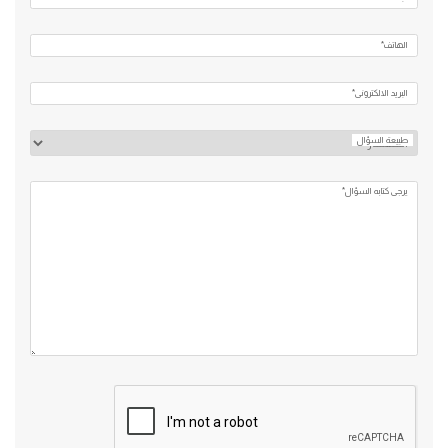
الهاتف*
البريد الالكتروني*
طبيعة السؤال
يرجي كتابه السؤال*