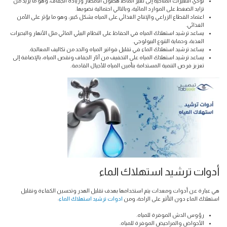
تؤدي التغيرات المناخية إلى تغير أنماط هطول الأمطار وزيادة الجفاف، وهو ما يزيد من
تزايد الضغط على الموارد المائية، وبالتالي احتمالية نضوبها.
اعتماد القطاع الزراعي والإنتاج الغذائي على المياه بشكل كبير، وهو ما يؤثر على الأمن
الغذائي.
يساعد ترشيد استهلاك المياه في الحفاظ على النظام البيئي المائي مثل الأنهار والبحيرات
العذبة، وحماية التنوع البيولوجي.
يساعد ترشيد استهلاك الماء في تقليل فواتير المياه والحد من تكاليف المعالجة.
يساعد ترشيد استهلاك المياه على التخفيف من آثار الجفاف ونقص المياه، بالإضافة إلى
تعزيز فرص التنمية المستدامة بتأمين المياه للأجيال القادمة.
أدوات ترشيد استهلاك الماء
هي عبارة عن أدوات ومعدات يتم استخدامها بهدف تقليل الهدر وتحسين الكفاءة وتقليل
استهلاك الماء دون التأثير على الراحة، ومن
ادوات ترشيد استهلاك الماء
:
رؤوس الدش الموفرة للمياه.
الأحواض والمراحيض الموفرة للمياه.