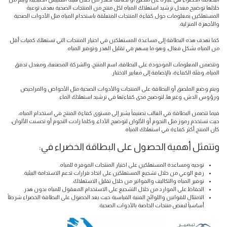
خلالها توضيح معدل ترشيد استهلاك المياه لكل منتج من المنتجات الصحية بهدف توعية
المستهلكين بمعلومات حول كفاءة المنتجات المتعلقة باستخدام المياه مثل الأدوات الصحية
والأجهزة المنزلية.
كما تهدف هذه البطاقة إلى مساعدة المستهلكين في اختيار المنتجات التي تستهلك كميات أقل
من المياه بشكل فعال، وهو ما يسهم في تقليل الهدر وتوفير المياه.
وتتضمن المعلومات الموجودة على البطاقة، اسم المنتج، والشركة المصنعة، ومعدل تدفق
المياه، وفئة الكفاءة، بالإضافة إلى معايير الاختبار.
ويتم وضع الملصق أو البطاقة على المنتجات والأدوات الصحية مثل الأحواض والمراحيض
ورؤوس الدش، وغيرها، لتوضيح مدى كفاءتها في ترشيد استهلاك الماء.
فيما تتضمن البطاقة في الغالب تصنيفاً يشير إلى مستوى كفاءة المنتج في استخدام المياه،
حيث تستخدم رموز مثل النجوم أو الألوان لتوضيح الأداء، وكلما زادت النجوم أو تحسنت الألوان،
كان المنتج أكثر كفاءة في استهلاك المياه.
وتتمثل أهمية الحصول على البطاقة الخضراء في:
توجيه ومساعدة المستهلكين على اختيار المنتجات الموفرة للمياه.
رفع الوعي من خلال تشجيع المستهلكين على اتخاذ قرارات تدعم الاستدامة البيئية.
توفير المياه والتكاليف والفواتير من خلال تقليل الاستهلاك.
الحفاظ على الموارد من خلال التشجيع على الاستخدام المعقول للمياه بدون هدر.
الامتثال للقوانين واللوائح الفنية القياسية حيث يعد الحصول على البطاقة الخضراء شرطاً
أساسياً لبعض منتجات الخاصة بالأدوات الصحية.