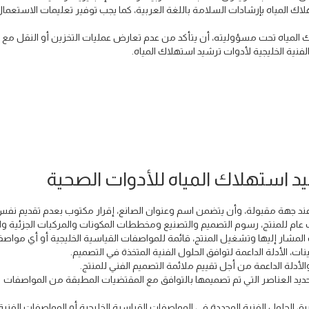
المياه بإرشادات السلامة باللغة العربية، كما يجب توفير تعليمات الاستعمال
 المياه تحت مسؤوليته، أن يتأكد من عدم تعارض عمليات التخزين أو النقل مع
لفنية الخليجية لأدوات ترشيد استهلاك المياه.
د استهلاك المياه للأدوات الصحية
ة عند جهة مقبولة، وأن يتضمن اسم وعنوان الصانع، إقرار مكتوب بعدم تقديم نف
عام للمنتج، رسوم التصميم والتصنيع ومخططات المكونات والمركبات الجزئية وال
مشار إليها وتشغيل المنتج، قائمة للمواصفات القياسية الخليجية أو أي مواصف
نات، الأدلة الداعمة لتوافق الحلول الفنية المتخذة في التصميم.
الأدلة الداعمة من أجل تقييم ملائمة التصميم الفني للمنتج.
تحديد العناصر التي تم تصميمها بالتوافق مع المقتضيات المطبقة من المواصفات
يق الحلول الفنية المحددة في المواصفات القياسية الخليجية أو المواصفات الفنية