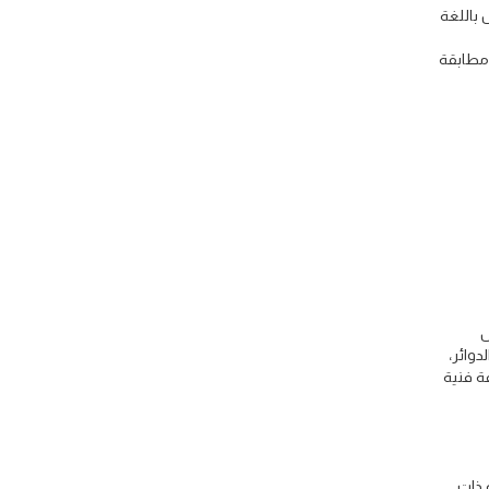
 باللغة
 مطابقة
س
دوائر،
ة فنية
 ذات