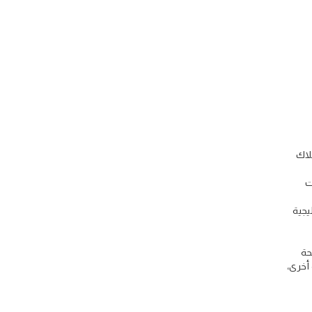
لاك
ت
يجية
حة
أخرى،