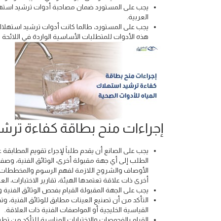
يجب على المستورد ضمان مصاحبة أدوات ترشيد استهلاك 
العربية.
يجب على المستورد، طالما كانت أدوات ترشيد استهلاك
هذه الأدوات للمتطلبات الأساسية الواردة في اللائحة ا
إجراءات منح بطاقة كفاءة ترشي
يجب على الصانع أن يقدم طلباً لإجراء تقويم المطابق
الطلب إلى أي جهة مقبولة أخرى، الوثائق الفنية، وصف 
الأوصاف والشروح اللازمة لفهم الرسوم والمخططات ال
أخرى ذات علاقة تعتمدها الهيئة، تقارير الاختبارات، العي
يجب على الجهة المقبولة القيام بفحص الوثائق الفنية و
التأكد من أن تصنيع العينات مطابق للوثائق الفنية، و
القياسية الخليجية أو المواصفات الفنية ذات العلاقة.
القيام بالفحوصات والاختبارات المناسبة للتأكد من تطب