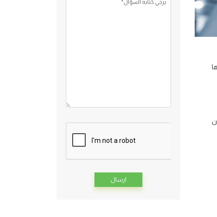
يرجي كتابه السؤال*
ا
ن
Alternative: