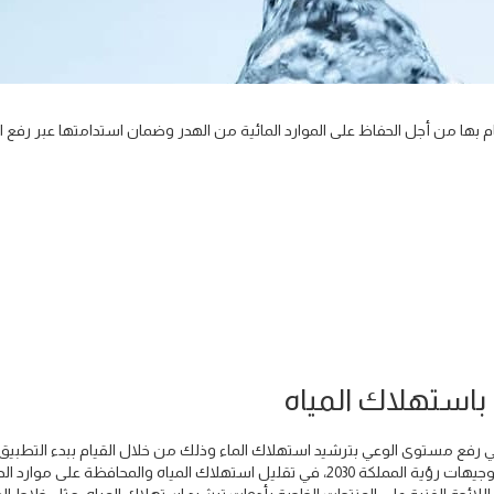
م بها من أجل الحفاظ على الموارد المائية من الهدر وضمان استدامتها عبر رفع ا
هيئة التقييس الخليجية مع بداية العام الجاري 2024، في رفع مستوى الوعي بترشيد استهلاك الماء وذلك من خلال القيام ببدء الت
للائحة الفنية لأدوات ترشيد استهلاك المياه، وذلك تنفيذاً لتوجيهات رؤية المملكة 2030، في تقليل استهلاك المياه والمحافظة على موا