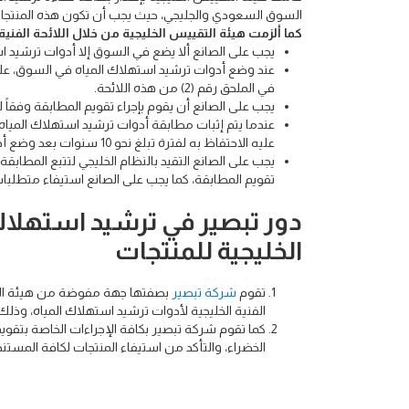
السوق السعودي والجليجي، حيث يجب أن تكون هذه المنتجات م
كما ألزمت هيئة التقييس الخليجية من خلال اللائحة الفني
يجب على الصانع ألا يضع في السوق إلا أدوات ترشيد اس
عند وضع أدوات ترشيد استهلاك المياه في السوق، على 
في الملحق رقم (2) من هذه اللائحة.
يجب على الصانع أن يقوم بإجراء تقويم المطابقة وفقاً للمادة رقم (20) من هذه اللائحة، وأن يوفر الإ
عندما يتم إثبات مطابقة أدوات ترشيد استهلاك المياه 
عليه الاحتفاظ به لفترة تبلغ نحو 10 سنوات بعد وضع أدوات ترشيد استهلاك المياه في السوق.
يجب على الصانع التقيد بالنظام الخليجي لتتبع المطاب
تقويم المطابقة، كما يجب على الصانع استيفاء متطلبات 
دور تبصير في ترشيد استهلاك
الخليجية للمنتجات
تقوم
شركة تبصير
بصفتها جهة مفوضة من هيئة التقي
الفنية الخليجية لأدوات ترشيد استهلاك المياه، وذلك
كما تقوم شركة تبصير بكافة الإجراءات الخاصة بتقويم
الخضراء، والتأكد من استيفاء المنتجات لكافة المست