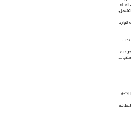
لمياه.
 وتشمل:
الوارد
 يجب
جراءات
منتجات.
لائحة
البطاقة