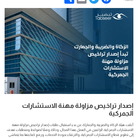
إصدار تراخيص مزاولة مهنة الاستشارات
الجمركية
أعلنت هيئة الزكاة والضريبة والجمارك عن بدء استقبال طلبات إصدار تراخيص مزاولة مهنة
الاستشارات الجمركية، للراغبين في العمل بهذا المجال، وذلك وفقًا لضوابط ومتطلبات تهدف
إلى تطوير قطاع الاستشارات الجمركية، والارتقاء بجودة الخدمات، ورفع كفاءتها بما يتماشى