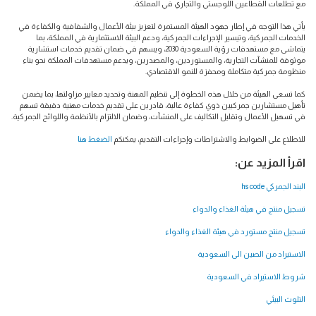
مع تطلعات القطاعين اللوجستي والتجاري في المملكة.
يأتي هذا التوجه في إطار جهود الهيئة المستمرة لتعزيز بيئة الأعمال والشفافية والكفاءة في
الخدمات الجمركية، وتيسير الإجراءات الجمركية، ودعم البيئة الاستثمارية في المملكة، بما
يتماشى مع مستهدفات رؤية السعودية 2030، ويسهم في ضمان تقديم خدمات استشارية
موثوقة للمنشآت التجارية، والمستوردين، والمصدرين، ويدعم مستهدفات المملكة نحو بناء
منظومة جمركية متكاملة ومحفزة للنمو الاقتصادي.
كما تسعى الهيئة من خلال هذه الخطوة إلى تنظيم المهنة وتحديد معايير مزاولتها، بما يضمن
تأهيل مستشارين جمركيين ذوي كفاءة عالية، قادرين على تقديم خدمات مهنية دقيقة تسهم
في تسهيل الأعمال وتقليل التكاليف على المنشآت، وضمان الالتزام بالأنظمة واللوائح الجمركية.
للاطلاع على الضوابط والاشتراطات وإجراءات التقديم، يمكنكم
الضغط هنا
اقرأ المزيد عن:
البند الجمركي hs code
تسجيل منتج في هيئة الغذاء والدواء
تسجيل منتج مستورد في هيئة الغذاء والدواء
الاستيراد من الصين الى السعودية
شروط الاستيراد في السعودية
التلوث البيئي