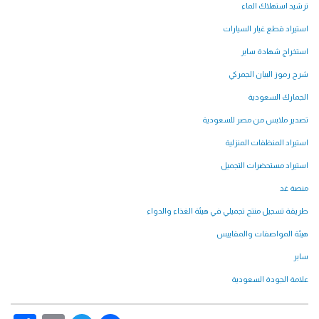
ترشيد استهلاك الماء
استيراد
قطع غيار السيارات
استخراج شهادة سابر
شرح رموز البيان الجمركي
الجمارك السعودية
تصدير ملابس من مصر للسعودية
استيراد المنظفات المنزلية
استيراد مستحضرات التجميل
منصة غد
طريقة تسجيل منتج تجميلي في هيئة الغذاء والدواء
هيئة المواصفات والمقاييس
سابر
علامة الجودة السعودية