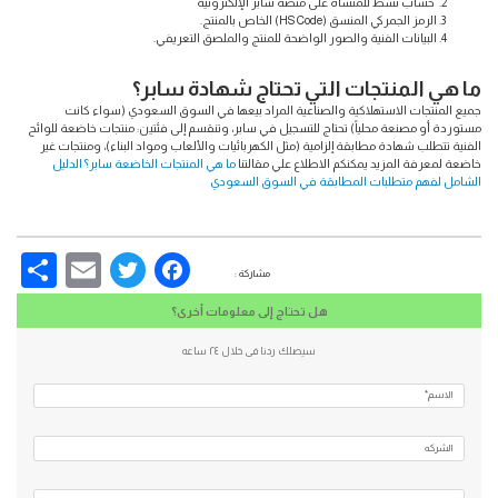
حساب نشط للمنشأة على منصة سابر الإلكترونية
الرمز الجمركي المنسق (HS Code) الخاص بالمنتج.
البيانات الفنية والصور الواضحة للمنتج والملصق التعريفي.
ما هي المنتجات التي تحتاج شهادة سابر؟
جميع المنتجات الاستهلاكية والصناعية المراد بيعها في السوق السعودي (سواء كانت
مستوردة أو مصنعة محلياً) تحتاج للتسجيل في سابر، وتنقسم إلى فئتين: منتجات خاضعة للوائح
الفنية تتطلب شهادة مطابقة إلزامية (مثل الكهربائيات والألعاب ومواد البناء)، ومنتجات غير
خاضعة لمعرفة المزيد يمكنكم الاطلاع علي مقالتنا
ما هي المنتجات الخاضعة سابر؟ الدليل
الشامل لفهم متطلبات المطابقة في السوق السعودي
re
Email
Facebook
Twitter
مشاركة :
هل تحتاج إلى معلومات أخرى؟
سيصلك ردنا فى خلال ٢٤ ساعه
الاسم*
الشركه