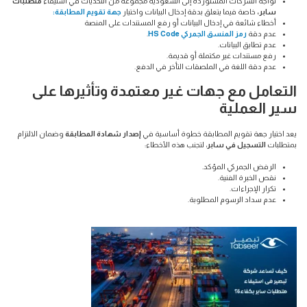
تواجه الشركات المستوردة إلى السعودية مجموعة من التحديات في استيفاء
متطلبات
سابر،
خاصة فيما يتعلق بدقة إدخال البيانات واختيار
جهة تقويم المطابقة:
أخطاء شائعة في إدخال البيانات أو رفع المستندات على المنصة
عدم دقة
رمز المنسق الجمركي HS Code
.
عدم تطابق البيانات.
رفع مستندات غير مكتملة أو قديمة.
عدم دقة اللغة في الملصقات التأخر في الدفع.
التعامل مع جهات غير معتمدة وتأثيرها على
سير العملية
يعد اختيار جهة تقويم المطابقة خطوة أساسية في
إصدار شهادة المطابقة
وضمان الالتزام
بمتطلبات
التسجيل في سابر
، لتجنب هذه الأخطاء:
الرفض الجمركي المؤكد.
نقص الخبرة الفنية.
تكرار الإجراءات.
عدم سداد الرسوم المطلوبة.