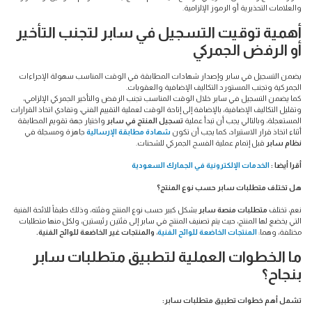
والعلامات التحذيرية أو الرموز الإلزامية.
أهمية توقيت التسجيل في سابر لتجنب التأخير
أو الرفض الجمركي
يضمن التسجيل في سابر وإصدار شهادات المطابقة في الوقت المناسب سهولة الإجراءات
الجمركية وتجنب المستورد التكاليف الإضافية والعقوبات.
كما يضمن التسجيل في سابر خلال الوقت المناسب تجنب الرفض والتأخير الجمركي الإلزامي،
وتقليل التكاليف الإضافية، بالإضافة إلى إتاحة الوقت لعملية التقييم الفني، وتفادي اتخاذ القرارات
المستعجلة، وبالتالي يجب أن تبدأ عملية
تسجيل المنتج في سابر
واختيار جهة تقويم المطابقة
أثناء اتخاذ قرار الاستيراد، كما يجب أن تكون
شهادة مطابقة الإرسالية
جاهزة ومسجلة في
نظام سابر
قبل إتمام عملية الفسح الجمركي للشحنات.
أقرا أيضا :
الخدمات الإلكترونية في الجمارك السعودية
هل تختلف متطلبات سابر حسب نوع المنتج؟
نعم، تختلف
متطلبات منصة سابر
بشكل كبير حسب نوع المنتج وفئته، وذلك طبقاً للائحة الفنية
التي يخضع لها المنتج، حيث يتم تصنيف المنتج في سابر إلى فئتين رئيستين، ولكل منها متطلبات
مختلفة، وهما:
المنتجات الخاضعة للوائح الفنية
،
والمنتجات غير الخاضعة للوائح الفنية.
ما الخطوات العملية لتطبيق متطلبات سابر
بنجاح؟
تشمل أهم خطوات تطبيق متطلبات سابر: