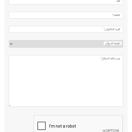
البلد
الهاتف*
البريد الالكتروني*
طبيعة السؤال
يرجي كتابه السؤال*