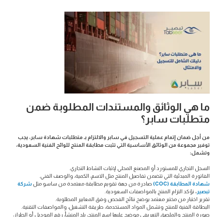
ما هي الوثائق والمستندات المطلوبة ضمن
متطلبات سابر؟
من أجل ضمان إتمام عملية التسجيل في سابر والالتزام بـ متطلبات شهادة سابر، يجب
توفير مجموعة من الوثائق الأساسية التي تثبت مطابقة المنتج للوائح الفنية السعودية،
وتشمل:
السجل التجاري للمستورد أو المصنع المحلي لإثبات النشاط التجاري.
الفاتورة المبدئية التي تتضمن تفاصيل المنتج مثل الاسم، الكمية، والوصف الفني.
شهادة المطابقة (COC)
صادرة من جهة تقويم مطابقة معتمدة من ساسو مثل
شركة
تبصير
،
تؤكد التزام المنتج بالمواصفات السعودية.
تقرير اختبار من مختبر معتمد يوضح نتائج الفحص وفق المعايير المطلوبة.
البطاقة الفنية للمنتج وتشمل المواد المستخدمة، طريقة التشغيل، والمواصفات التقنية.
صورة المنتج والملصق التعريفي موضح عليها اسم المنتج، بلد المنشأ، رقم الموديل أو الطراز،