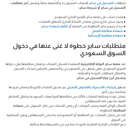
متطلبات
التسجيل في سابر
للمنتجات المستوردة والمُصنعة محلياً، وتشمل أهم
متطلبات
التسجيل في سابر أو شروط سابر:
● إنشاء حساب على منصة سابر بالإسم التجاري السعودي.
● وجود سجل تجاري ساري يتضمن النشاط التجاري المتعلق بالمنتجات.
● سداد رسوم سابر المطلوبة من المنصة أو
تكلفة شهادة سابر
.
●
شهادة مطابقة المنتج.
●
شهادة مطابقة الإرسالية.
متطلبات سابر خطوة لا غنى عنها في دخول
السوق السعودي
تعد
منصة سابر البوابة الإلكترونية
المعتمدة لتسجيل المنتجات وضمان مطابقتها قبل دخولها
السوق السعودي، فهي تسهل على المستوردين والمصنعين المحليين إجراءات التسجيل
والامتثال لمتطلبات الجودة والسلامة.
وتشمل أبرز مزايا التسجيل في سابر:
تسهيل
إجراءات الاستيراد والتخليص الجمركي
عبر تسجيل المنتجات إلكترونيًا وضمان مرورها
بسلاسة دون تأخير.
ضمان جودة وسلامة المنتجات بالتأكد من مطابقتها للمواصفات السعودية وتقليل المخاطر
الفنية، بما يعزز ثقة المستهلكين.
الامتثال للوائح الفنية وتجنب الغرامات أو رفض الشحنات من خلال الحصول على
شهادة
المطابقة
المطلوبة.
الحد من تداول المنتجات غير المطابقة أو المغشوشة، بما يحمي المستهلكين ويعزز الشفافية
في السوق.
دعم العلامات التجارية الملتزمة بالجودة، مما يزيد من تنافسيتها محليًا وعالميًا.