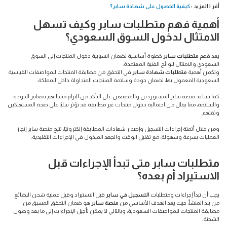
أقر ا المزيد :
كيفية الحصول على شهادة سابر؟
أهمية فهم متطلبات سابر وكيف تسهل
الامتثال لدخول السوق السعودي؟
يعد فهم
متطلبات سابر
خطوة أساسية لضمان انسيابية دخول المنتجات إلى السوق
السعودي والامتثال للوائح الفنية المعتمدة.
وتكمن أهمية
متطلبات شهادة سابر
في التحقق من مطابقة المنتجات للمواصفات القياسية
السعودية المعمول بها، لضمان جودة وسلامة المنتجات المتداولة داخل المملكة.
كما تساعد منصة سابر المستوردين والمصنعين على التأكد من التزام منتجاتهم بمعايير الجودة
والسلامة، مما يقلل من احتمالية دخول منتجات غير مطابقة قد تؤثر سلبًا على صحة المستهلكين
وثقتهم.
ومن خلال أتمتة إجراءات التسجيل وإصدار شهادات المطابقة إلكترونيًا، تتيح منصة سابر إنجاز
العمليات بسرعة وسهولة، مع تقليل الوقت والجهد المبذول في الإجراءات التقليدية.
متطلبات سابر متى تبدأ الإجراءات قبل
الاستيراد أم بعده؟
يجب أن تبدأ إجراءات ومتطلبات
التسجيل في سابر
قبل الاستيراد وقبل عملية شحن البضائع
من بلد المنشأ، حيث يعد الهدف الأساسي من
منصة سابر
هو ضمان التحقق المسبق من
مطابقة المنتجات للمواصفات السعودية، وبالتالي لا يمكن تأجيل الإجراءات إلى ما بعد وصول
الشحنة.