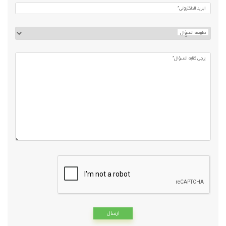
البريد الالكتروني*
طبيعة السؤال
يرجي كتابه السؤال*