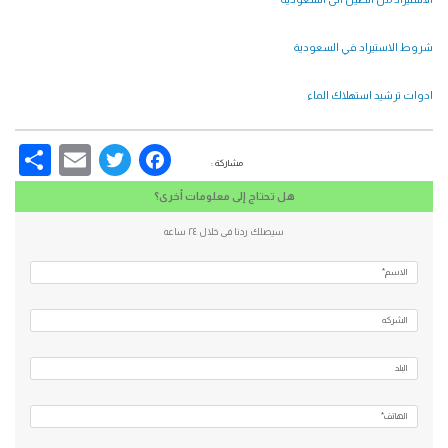
شروط الاستيراد في السعودية
ادوات ترشيد استهلاك الماء
re
Email
Facebook
Twitter
مشاركة :
هل تحتاج إلى معلومات أخرى؟
سيصلك ردنا فى خلال ٢٤ ساعه
الاسم*
الشركه
البلد
الهاتف*