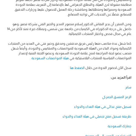
مطابقة مقبولة لدى الهيئة، والنطاق الجغرافي لها، بالإضافة إلى التعريف بعلامة الجودة
السعودية ومميزاتها ومتطلباتها، ومناقشة رحلة العميل للحصول عليها، وزيارات التدقيق
للمصانع، فضلاً عن التحديات التي تواجه المصانع.
ومن المقرر أن يدير النقاش الدكتور إسلام منصور المدير والخبير الفني بشركة تبصير، وهو
حاصل على درجة الدكتوراه في الكيمياء من جامعة عين شمس، ويمتلك خبرة تمتد لأكثر من 14
عام في مجال فحص واختبار المنتجات الكيميائية.
كما شغل عدة مناصب منها رئيس فريق مدققين ومدقق وخبير فني في العديد من المنتجات
الكيميائية ومواد البناء من الهيئة السعودية للمواصفات والمقاييس والجودة، وأيضاً شغل
منصب عضو لجنة المراجعة لمنح علامة الجودة السعودية، وعضو اللجنة الفنية لإصدار
المواصفات القياسية للمنتجات البلاستيكية في
هيئة المواصفات السعودية
.
سجل الآن لحضور الندوة من خلال
الضغط هنا
اقرأ المزيد عن:
سابر
الرمز المنسق الجمركي
تسجيل منتج غذائي في هيئة الغذاء والدواء
طريقة تسجيل منتج تجميلي في هيئة الغذاء والدواء
جمارك السعودية
الاستيراد من الصين الى السعودية