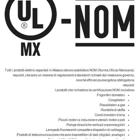
Tutti i prodotti elettrici esportati in Messico devono soddisfare NOM (Norma Oficial Mexicana)
requisiti, che sono un insieme di regolamenti e standard richiesti dal messicano governo,
nonché efficienza energetica obbligatoria
requisiti.
I prodotti che richiedono la certificazione NOM includono:
Frigoriferi domestici.
Congelatori.
Riscaldatori a gas.
Rondelle di stoffa.
Condizionatori d’aria.
Piccoli motori a induzione e utensili motorizzati.
Pompe idrauliche verticali e sommergibili.
Lampade fluorescenti compatte e dispositivi di cablaggio.
Prodotti di telecomunicazione che sono trasmettitori di dati (digitali, analogici,