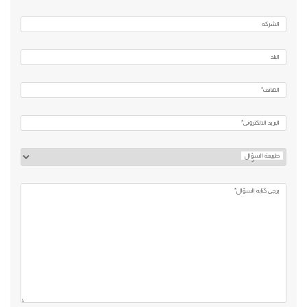
الشركه
البلد
الهاتف*
البريد الالكتروني*
طبيعة السؤال
يرجي كتابه السؤال*