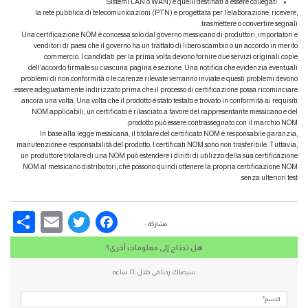
Sistemi LAN o WAN) e quelli destinati a essere collegati
la rete pubblica di telecomunicazioni (PTN) e progettata per l’elaborazione, ricevere,
trasmettere o convertire segnali.
Una certificazione NOM è concessa solo dal governo messicano di produttori, importatori e
venditori di paesi che il governo ha un trattato di libero scambio o un accordo in merito
commercio. I candidati per la prima volta devono fornire due servizi originali copie
dell’accordo firmate su ciascuna pagina e sezione. Una notifica che evidenzia eventuali
problemi di non conformità o le carenze rilevate verranno inviate e questi problemi devono
essere adeguatamente indirizzato prima che il processo di certificazione possa ricominciare
ancora una volta. Una volta che il prodotto è stato testato e trovato in conformità ai requisiti
NOM applicabili, un certificato è rilasciato a favore del rappresentante messicano e del
prodotto può essere contrassegnato con il marchio NOM.
In base alla legge messicana, il titolare del certificato NOM è responsabile garanzia,
manutenzione e responsabilità del prodotto. I certificati NOM sono non trasferibile. Tuttavia,
un produttore titolare di una NOM può estendere i diritti di utilizzo della sua certificazione
NOM al messicano distributori, che possono quindi ottenere la propria certificazione NOM
senza ulteriori test.
re
Email
Facebook
Twitter
مشاركة :
هل تحتاج إلى معلومات أخرى؟
سيصلك ردنا فى خلال ٢٤ ساعه
الاسم*