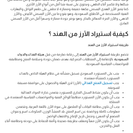
شكلها ولا تتكسر أثناء الطهي، ويحتوي على نسبة نشا أقل من أنواع الأرز الأخرى.
كما يتميز الأرز الهندي البسمتي بنكهة خفيفة وممتازة لا تطغي على طعم التوابل والبهارات
الغنية المستخدمة في الأطباق السعودية، وهو يتنوع ما بين الأرز البسمتي الأبيض، والأرز
الذهبي، والأرز المزة المعالج بالبخار، وهو يوفر جودة ممتازة وسعراً أقل من الأرز البسمتي
العادي.
كيفية استيراد الأرز من الهند ؟
طريقة استيراد الأرز من الهند
تخضع طريقة
استيراد الأرز من الهند
إلى رقابة صارمة من قبل
هيئة الغذاء والدواء
السعودية
، بالإضافة إلى المتطلبات الجمركية، بهدف ضمان جودة وسلامة المنتج ومطابقته
للمواصفات القياسية السعودية.
يجب على المستورد السعودي تسجيل منشأته في نظام الهيئة الخاص بالغذاء
المستورد.كمنشأة معتمدة
يجب
تسجيل المنتج الغذائي
(الأرز) لدى الهيئة والحصول على موافقة مسبقة
لتسويقه.
يجب أن يكون نشاط السجل التجاري للمستورد يتضمن تجارة المواد الغذائية
يجب أن يكون الأرز المستورد مطابقاً للوائح الفنية والمواصفات القياسية المعتمدة في
المملكة
يجب أن تكون بطاقة البيانات أو الملصق على عبوة الأرز، باللغة العربية، وتتضمن
معلومات كاملة وواضحة عن اسم المنتج، بلد المنشأ، الوزن، المكونات، اسم وعنوان
المصنع أو المعبئ، وتحمل تاريخ الإنتاج والانتهاء الواضح.
يجب أن يكون الأرز معبأ ومغلف بطريقة صحيحة وآمنة للحفاظ على جودته ونظافته أثناء
النقل والتخزين.