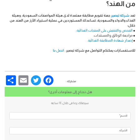
من الهند؟
تعد
شركة تبصير
جهة تقويم مطابقة معتمدة لدى هيئة المواصفات السعودية، وهيئة
الغذاء والدواء والسعودية، تساعدك المستوردين في عملية استيراد الأرز من الهند من
خلال:
●
الفحص والتفتيش على المنتجات الغذائية.
● مراجعة الوثائق والمستندات.
●
إصدار شهادة المطابقة الغذائية.
للاستفسارات يمكنكم التواصل مع شركة تبصير
:
اتصل بنا
re
Email
Facebook
Twitter
مشاركة :
هل تحتاج إلى معلومات أخرى؟
سيصلك ردنا فى خلال ٢٤ ساعه
الاسم*
الشركه