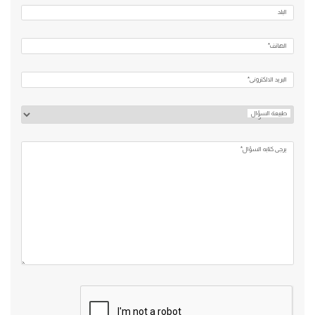
البلد
الهاتف*
البريد الالكتروني*
طبيعة السؤال
يرجي كتابه السؤال*