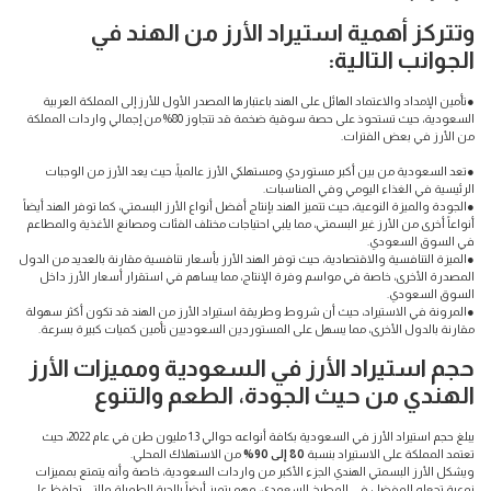
وتتركز أهمية استيراد الأرز من الهند في
الجوانب التالية:
●تأمين الإمداد والاعتماد الهائل على الهند باعتبارها المصدر الأول للأرز إلى المملكة العربية
السعودية، حيث تستحوذ على حصة سوقية ضخمة قد تتجاوز 80% من إجمالي واردات المملكة
من الأرز في بعض الفترات.
●تعد السعودية من بين أكبر مستوردي ومستهلكي الأرز عالمياً، حيث يعد الأرز من الوجبات
الرئيسية في الغذاء اليومي وفي المناسبات.
●الجودة والميزة النوعية، حيث تتميز الهند بإنتاج أفضل أنواع الأرز البسمتي، كما توفر الهند أيضاً
أنواعاً أخرى من الأرز غير البسمتي، مما يلبي احتياجات مختلف الفئات ومصانع الأغذية والمطاعم
في السوق السعودي.
●الميزة التنافسية والاقتصادية، حيث توفر الهند الأرز بأسعار تنافسية مقارنة بالعديد من الدول
المصدرة الأخرى، خاصة في مواسم وفرة الإنتاج، مما يساهم في استقرار أسعار الأرز داخل
السوق السعودي.
●المرونة في الاستيراد، حيث أن شروط وطريقة استيراد الأرز من الهند قد تكون أكثر سهولة
مقارنة بالدول الأخرى، مما يسهل على المستوردين السعوديين تأمين كميات كبيرة بسرعة.
حجم استيراد الأرز في السعودية ومميزات الأرز
الهندي من حيث الجودة، الطعم والتنوع
يبلغ حجم استيراد الأرز في السعودية بكافة أنواعه حوالي 1.3 مليون طن في عام 2022، حيث
تعتمد المملكة على الاستيراد بنسبة
80 إلى 90%
من الاستهلاك المحلي.
ويشكل الأرز البسمتي الهندي الجزء الأكبر من واردات السعودية، خاصة وأنه يتمتع بمميزات
نوعية تجعله المفضل في المطبخ السعودي، وهو يتميز أيضاً بالحبة الطويلة والتي تحافظ على