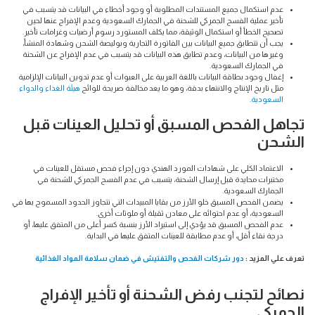
عدم استكمال جميع المستندات المطلوبة أو وجود أخطاء في البيانات قد يتسبب في
تأخير عملية الفسح الجمركي للشحنة في الجمارك السعودية وعدم الإفراج عنها لحين
تصحيح الخطأ أو استكمال الوثيقة، مما يكلف المستورد رسوم أرضيات وغرامات تأخير.
يجب أن تتطابق جميع البيانات بين الفاتورة التجارية وبوليصة الشحن وشهادة المنشأ،
وغيرها من البيانات، وعدم تطابق هذه البيانات قد يتسبب في عدم الإفراج عن الشحنة
في الجمارك السعودية.
إغفال وجود بطاقة البيانات باللغة العربية على العبوات أو عدم تدوين البيانات الإلزامية
مثل تاريخ الإنتاج والانتهاء بدقة، وهو ما يعد مخالفة صريحة للوائح
هيئة الغذاء والدواء
السعودية.
تجاهل الفحص المسبق أو تحليل العينات قبل
الشحن
الاعتماد الكلي على شهادات المورد الهندي دون إجراء فحص مستقل للعينات في
مختبرات محايدة قبل إرسال الشحنة، يتسبب في عدم الفسح الجمركي للشحنة في
الجمارك السعودية.
يضمن الفحص المسبق خلو الأرز من بقايا المبيدات التي تتجاوز الحدود المسموح بها في
السعودية، أو عدم احتوائه على معادن ثقيلة أو ملوثات أخرى.
عدم الفحص المسبق قد يؤدي إلى استيراد الأرز بنسبة كسر أعلى من المتفق عليها، أو
درجة نقاء أقل، أو عدم مطابقة للعينات المتفق عليها في البداية.
تعرف علي المزيد :
دور شركات الفحص والتفتيش في ضمان سلامة المواد الغذائية
نصائح لتجنب رفض الشحنة أو تأخير الإفراج
الجمركي