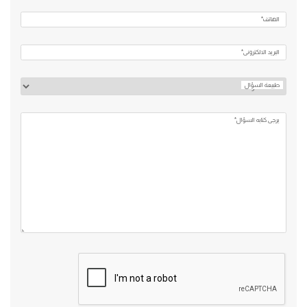
الهاتف*
البريد الالكتروني*
طبيعة السؤال
يرجي كتابه السؤال*