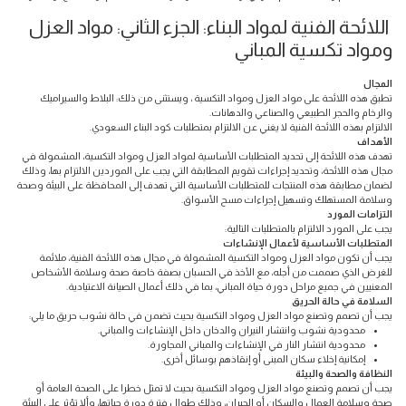
اللائحة الفنية لمواد البناء: الجزء الثاني: مواد العزل
ومواد تكسية المباني
المجال
تطبق هذه اللائحة على مواد العزل ومواد التكسية ، ويستثنى من ذلك: البلاط والسيراميك
والرخام والحجر الطبيعي والصناعي والدهانات.
الالتزام بهذه اللائحة الفنية لا يغني عن الالتزام بمتطلبات كود البناء السعودي.
الأهداف
تهدف هذه اللائحة إلى تحديد المتطلبات الأساسية لمواد العزل ومواد التكسية، المشمولة في
مجال هذه اللائحة، وتحديد إجراءات تقويم المطابقة التي يجب على الموردين الالتزام بها، وذلك
لضمان مطابقة هذه المنتجات للمتطلبات الأساسية التي تهدف إلى المحافظة على البيئة وصحة
وسلامة المستهلك وتسهيل إجراءات مسح الأسواق.
التزامات المورد
يجب على المورد الالتزام بالمتطلبات التالية:
المتطلبات الأساسية لأعمال الإنشاءات
يجب أن تكون مواد العزل ومواد التكسية المشمولة في مجال هذه اللائحة الفنية، ملائمة
للغرض الذي صممت من أجله، مع الأخذ في الحسبان بصفة خاصة صحة وسلامة الأشخاص
المعنيين في جميع مراحل دورة حياة المباني، بما في ذلك أعمال الصيانة الاعتيادية.
السلامة في حالة الحريق
يجب أن تصمم وتصنع مواد العزل ومواد التكسية بحيث تضمن في حالة نشوب حريق ما يلي:
محدودية نشوب وانتشار النيران والدخان داخل الإنشاءات والمباني.
محدودية انتشار النار في الإنشاءات والمباني المجاورة.
إمكانية إخلاء سكان المبنى أو إنقاذهم بوسائل أخرى.
النظافة والصحة والبيئة
يجب أن تصمم وتصنع مواد العزل ومواد التكسية بحيث لا تمثل خطرا على الصحة العامة أو
صحة وسلامة العمال والسكان أو الجيران، وذلك طوال فترة دورة حياتها، وألا تؤثر على البيئة