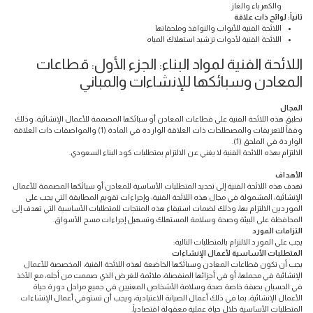
والكهرباء والغاز
ثانياً: لوائح ذات علاقة
اللائحة الفنية للأبواب والنوافذ وملحقاتها
اللائحة الفنية لأدوات ترشيد استهلاك المياه
اللائحة الفنية لمواد البناء: الجزء الأول: قطاعات
المعادن وسبائكها للإنشاءات والمباني
المجال
تطبق هذه اللائحة الفنية على قطاعات المعادن أو سبائكها المصممة للأعمال الإنشائية، وذلك
وفقاً للتعريفات والمصطلحات ذات العلاقة الواردة في المادة (1) والمواصفات ذات العلاقة
الواردة في الملحق (1).
الالتزام بهذه اللائحة الفنية لا يغني عن الالتزام بمتطلبات كود البناء السعودي.
الأهداف
تهدف هذه اللائحة الفنية إلى تحديد المتطلبات الأساسية للمعادن أو سبائكها المصممة للأعمال
الإنشائية، المشمولة في مجال هذه اللائحة الفنية، وإجراءات تقويم المطابقة التي يجب على
الموردين الالتزام بها، وذلك لضمات استيفاء هذه المنتجات للمتطلبات الأساسية التي تهدف إلى
المحافظة على البيئة وصحة وسلامة المستهلك وتسهيل إجراءات مسح الأسواق.
التزامات المورد
يجب على المورد الالتزام بالمتطلبات التالية:
المتطلبات الأساسية لأعمال الإنشاءات
يجب أن تكون قطاعات المعادن وسبائكها الخاضعة لهذه اللائحة الفنية، المخصصة للأعمال
الإنشائية في مجملها، أو في أجزائها المنفصلة، ملائمة للغرض الذي صممت من أجله، مع الأخذ
في الحسبان بصفة خاصة صحة وسلامة الأشخاص المعنيين في جميع مراحل دورة حياة
الأعمال الإنشائية، بما في ذلك أعمال الصيانة الاعتيادية، ويجب أن تستوفي أعمال الإنشاءات
المتطلبات الأساسية خلال حياة عملية معقولة اقتصادياً.