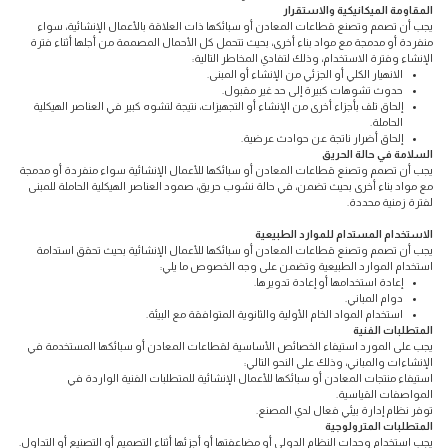
المقاومة الميكانيكية والاستقرار
يجب أن تصمم وتصنع قطاعات المعادن أو سبائكها ذات العلاقة بالأعمال الإنشائية، سواء
منفردة أو مدمجة مع مواد بناء أخرى، بحيث تتحمل كل الأحمال المصممة من أجلها أثناء فترة
الإنشاء وفترة الاستخدام، وذلك لتفادي المخاطر التالية:
الانهيار الكلي أو الجزئي من الإنشاء أو المبنى.
حدوث تشوهات كبيرة إلى حد غير مقبول.
إلحاق تلف بأجزاء أخرى من الإنشاء أو التجهيزات، نتيجة لتشوه كبير في العناصر الهيكلية
الحاملة.
إلحاق أضرار ناتجة عن حوادث عرضية.
السلامة في حالة الحريق
يجب أن تصمم وتصنع قطاعات المعادن أو سبائكها للأعمال الإنشائية سواء منفردة أو مدمجة
مع مواد بناء أخرى بحيث تضمن، في حالة نشوب حريق، صمود العناصر الهيكلية الحاملة للمبنى
لفترة زمنية محددة.
الاستخدام المستدام للموارد الطبيعية
يجب أن تصمم وتصنع قطاعات المعادن أو سبائكها للأعمال الإنشائية بحيث تحقق استدامة
استخدام الموارد الطبيعية وتضمن على وجه الخصوص ما يلي:
إعادة استخدامها أو إعادة تدويرها.
دوام المباني.
استخدام المواد الخام الأولية والثانوية المتوافقة مع البيئة.
المتطلبات الفنية
يجب على المورد استيفاء الخصائص الأساسية لقطاعات المعادن أو سبائكها المستخدمة في
الإنشاءات والمباني، وذلك على النحو التالي:
استيفاء منتجات المعادن أو سبائكها للأعمال الإنشائية للمتطلبات الفنية الواردة في
المواصفات القياسية.
توفر نظام إدارة بيئي فعال لدي المصنع.
المتطلبات المترولوجية
يجب استخدام وحدات النظام الدولي أو مضاعفتها أو أجزئها أثناء التصميم أو التصنيع أو التداول.