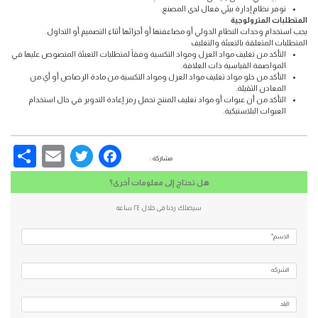
توفر نظام إدارة بيئي فعال لدى المصنع.
المتطلبات المترولوجية
يجب استخدام وحدات النظام الدولي أو مضاعفتها أو أجزائها أثناء التصميم أو التداول.
المتطلبات المتعلقة بالتعبئة والتغليف
التأكد من تغليف مواد العزل ومواد التكسية وفقاً لمتطلبات التعبئة المنصوص عليها في
المواصفة القياسية ذات العلاقة.
التأكد من خلو مواد تغليف مواد العزل ومواد التكسية من مادة الرصاص أو أي من
المعادن الثقيلة.
التأكد من أن عبوات أو مواد تغليف المنتج تحمل رمز إعادة التدوير في حال استخدام
العبوات البلاستيكية.
re
Email
Facebook
Twitter
مشاركة :
هل تحتاج إلى معلومات أخرى؟
سيصلك ردنا فى خلال ٢٤ ساعه
الاسم*
الشركه
البلد