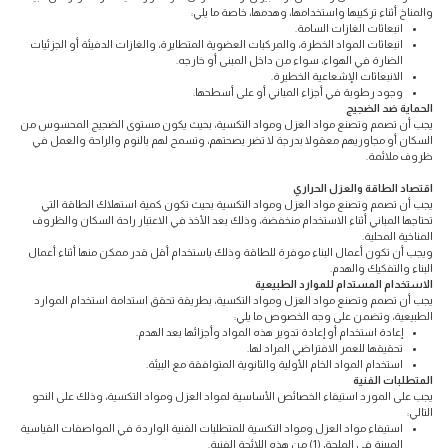
والمناخ أثناء تركيبها واستخدامها، وهدمها، خاصة ما يلي:
انبعاثات الغازات السامة.
انبعاثات المواد الخطرة، والمركبات العضوية المتطايرة، والغازات الدفيئة أو الجزئيات
الضارة في الهواء، سواء من داخل المبنى أو خارجه.
الانبعاثات الإشعاعية الخطيرة.
وجود رطوبة في أجزاء المباني أو على أسطحها.
الحماية ضد الضجيج
يجب أن تصمم وتصنع مواد العزل ومواد التكسية، بحيث يكون مستوى الضجيج المحسوس من
السكان أو مجاوريهم معقولا بدرجة لا تضر بصحتهم، وتسمح لهم بالنوم والراحة والعمل في
ظروف ملائمة.
اقتصاد الطاقة والعزل الحراري
يجب أن تصمم وتصنع مواد العزل ومواد التكسية بحيث تكون كمية استهلاك الطاقة التي
تحتاجها المباني أثناء الاستخدام منخفضة، وذلك بعد الأخذ في الاعتبار راحة السكان والظروف
المناخية المحلية.
ويجب أن تكون أعمال البناء موفرة للطاقة وذلك باستخدام أقل قدر ممكن منها أثناء أعمال
البناء والتفكيك والهدم.
الاستخدام المستدام للموارد الطبيعية
يجب أن تصمم وتصنع مواد العزل ومواد التكسية، بطريقة تحقق استدامة استخدام الموارد
الطبيعية، وتضمن على وجه الخصوص ما يلي:
إعادة استخدام أو إعادة تدوير هذه المواد وأجزائها بعد الهدم.
تحقيقها للعمر الافتراضي المراد لها.
استخدام المواد الخام الأولية والثانوية المتوافقة مع البيئة.
المتطلبات الفنية
يجب على المورد استيفاء الخصائص الأساسية لمواد العزل ومواد التكسية، وذلك على النحو
التالي:
استيفاء مواد العزل ومواد التكسية للمتطلبات الفنية الواردة في المواصفات القياسية
المبينة في الملحق (1) من هذه اللائحة الفنية.