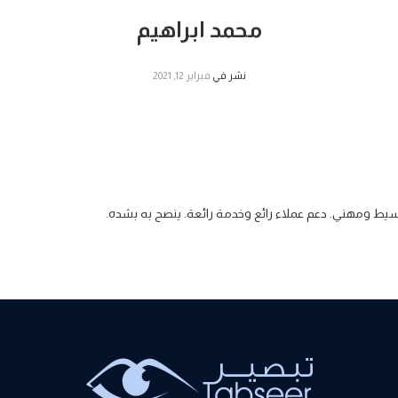
محمد ابراهيم
نشر في
فبراير 12, 2021
يع وبسيط ومهني. دعم عملاء رائع وخدمة رائعة. ينصح به بشده.