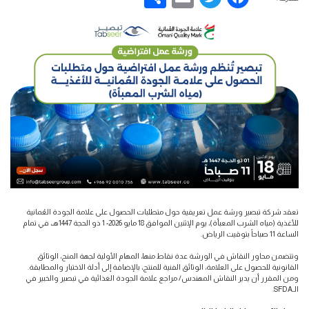
تعقد شركة تبصير ورشة عمل تعريفية حول متطلبات الحصول على علامة الجودة العُمانية
للأغذية (مياه الشرب المعبأة)، يوم الإثنين الموافق 18 مايو 2026- 1 ذو الحجة 1447هـ، في تمام
الساعة 11 صباحاً بتوقيت الرياض.
وتتضمن محاور النقاش في الورشة عدة نقاط منها، المهام الأولية لجهة المنح، الوثائق
القانونية للحصول على العلامة، الوثائق الفنية للمنتج، بالإضافة إلى أدلة الاختبار والمطابقة.
ومن المقرر أن يدير النقاش المهندس/ مراجع علامة الجودة الغذائية في تبصير والخبير في
الـSFDA.