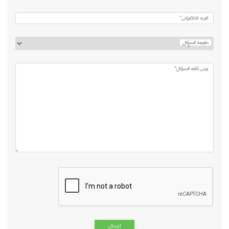
البريد الالكتروني*
طبيعة السؤال
يرجي كتابه السؤال*