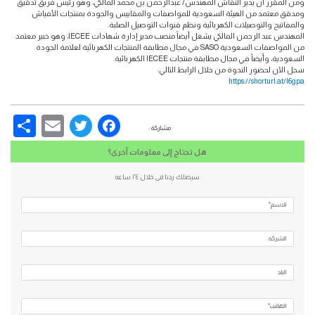
ومن المقرر أن يدير النقاش المهندس/ عبدالرحمن بن محمد المالكي، وهو رئيس فريق تدقيق
ومدقق معتمد من الهيئة السعودية للمواصفات والمقاييس والجودة بمنتجات الأفياش
والمفاتيح والتوصيلات الكهربائية ونظم قنوات التوصيل الصلبة.
المهندس عبد الرحمن المالكي يشغل أيضاً منصب مدير إدارة شهادات IECEE، وهو خبير معتمد
من المواصفات السعودية SASO في مجال مطابقة المنتجات الكهربائية لعلامة الجودة
السعودية، وأيضاً في مجال مطابقة منتجات IECEE الكهربائية.
سجل الآن لحضور الندوة من خلال الرابط التالي:
https://shorturl.at/I6gpa
re
Email
Facebook
Twitter
مشاركة :
هل تحتاج إلى معلومات أخرى؟
سيصلك ردنا فى خلال ٢٤ ساعه
الاسم*
الشركه
البلد
الهاتف*