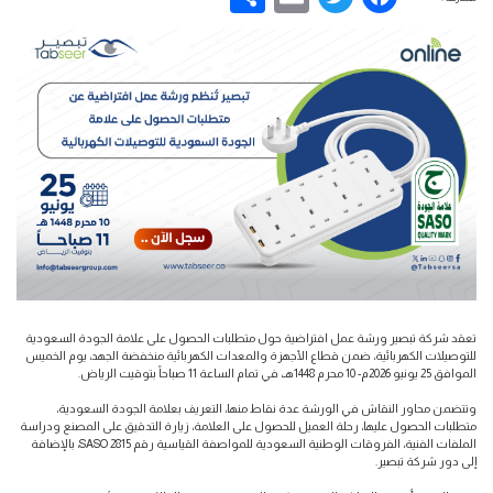
تعقد شركة تبصير ورشة عمل افتراضية حول متطلبات الحصول على علامة الجودة السعودية
للتوصيلات الكهربائية، ضمن قطاع الأجهزة والمعدات الكهربائية منخفضة الجهد، يوم الخميس
الموافق 25 يونيو 2026م- 10 محرم 1448هـ، في تمام الساعة 11 صباحاً بتوقيت الرياض.
وتتضمن محاور النقاش في الورشة عدة نقاط منها، التعريف بعلامة الجودة السعودية،
متطلبات الحصول عليها، رحلة العميل للحصول على العلامة، زيارة التدقيق على المصنع ودراسة
الملفات الفنية، الفروقات الوطنية السعودية للمواصفة القياسية رقم SASO 2815، بالإضافة
إلى دور شركة تبصير.