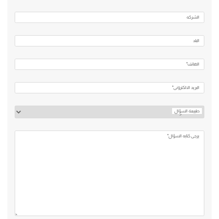
الشركه
البلد
الهاتف*
البريد الالكتروني*
طبيعة السؤال
يرجي كتابه السؤال*