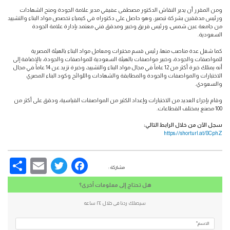
ومن المقرر أن يدير النقاش الدكتور مصطفى عفيفي مدير علامة الجودة ومنح الشهادات
ورئيس مدققين بشركة تبصير، وهو حاصل على دكتوراه في كيمياء تخصص مواد البناء والتشييد
من جامعة عين شمس، ورئيس فريق وخبير ومدقق فني معتمد بإدارة علامة الجودة
السعودية.
كما شغل عدة مناصب منها، رئيس قسم مختبرات ومعامل مواد البناء بالهيئة المصرية
للمواصفات والجودة، وخبير مواصفات بالهيئة السعودية للمواصفات والجودة، بالإضافة إلى
أنه يمتلك خبرة أكثر من 12 عاماً في مجال مواد البناء والتشييد، وخبرة تزيد عن 14 عاماً في مجال
الاختبارات والمواصفات والجودة والمطابقة والشهادات واللوائح وكود البناء المصري
والسعودي.
وقام بإجراء العديد من الاختبارات وإعداد الكثير من المواصفات القياسية، ودقق على أكثر من
100 مصنع بمختلف القطاعات.
سجل الآن من خلال الرابط التالي:
https://shorturl.at/8CphZ
re
Email
Facebook
Twitter
مشاركة :
هل تحتاج إلى معلومات أخرى؟
سيصلك ردنا فى خلال ٢٤ ساعه
الاسم*