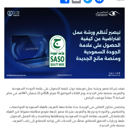
تعقد شركة تبصير ورشة عمل تعريفية حول كيفية الحصول على علامة الجودة السعودية
والتعريف بمنصة مانح الجديدة، يوم الثلاثاء الموافق 10 فبراير 2026م-22 شعبان 1447هـ، في تمام
الساعة 11 صباحاً بتوقيت الرياض.
وتتضمن محاور النقاش في الورشة عدة نقاط منها، التعريف بالهيئة السعودية للمواصفات
والمقاييس والجودة ودورها، والتعريف بشركة تبصير كجهة تقويم مطابقة مقبولة لدى الهيئة،
بالإضافة إلى التعريف بعلامة الجودة السعودية ومتطلباتها ومناقشة رحلة العميل للحصول
عليها، وزيارات التدقيق للمصانع، فضلاً عن التحديات التي تواجه المصانع، إلى جانب التعريف
بمنصة مانح الجديدة.