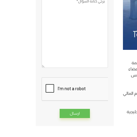
يرجي كتابه السؤال*
31 أكتوبر 2024م، في العاصمة
عضاء
جلس
ة للعام المالي
ليجية
Alternative: