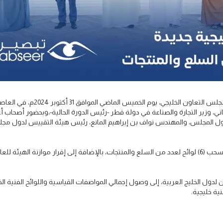
عُقد الاجتماع الثامن للجنة الوزارية لشؤون التقييس لدول مجلس التعاون الخليجي، يوم الخميس الماضي الموافق 
ي، وزير التجارة والصناعة في دولة قطر -رئيس الدورة الحالية-،وبحضور أصحاب أ
بدول المجلس، والمهندس نواف بن إبراهيم المانع، رئيس هيئة التقييس لدول م
وتم خلال الاجتماع اعتماد نحو (10) لوائح فنية خليجية جديدة وسحب (6) لوائح لعدد من السلع والمنتجات، بالإضافة إلى إقرار موازنة الهيئ
لدول الخليج العربية، إلى وصول إجمالي المواصفات القياسية واللوائح الفنية الخ