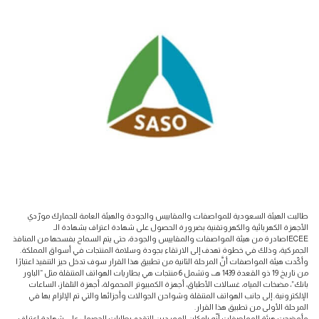
طالبت الهيئة السعودية للمواصفات والمقاييس والجودة والهيئة العامة للجمارك مورّدي
الأجهزة الكهربائية والكهروتقنية بضرورة الحصول على شهادة اعتراف بشهادة الـ
IECEEصادرة من هيئة المواصفات والمقاييس والجودة، حتى يتم السماح بفسحها من المنافذ
الجمركية، وذلك في خطوة تهدف إلى الارتقاء بجودة وسلامة المنتجات في أسواق المملكة.
وأكّدت هيئة المواصفات أنَّ المرحلة الثانية من تطبيق هذا القرار سوف تدخل حيز التنفيذ اعتبارًا
من تاريخ 19 ذو القعدة 1439 هــ، وتشمل 6 منتجات هي بطاريات الهواتف المتنقلة مثل “الباور
بانك”، مضخات المياه، غسالات الأطباق، أجهزة الكمبيوتر المحمولة، أجهزة التلفاز، الساعات
الإلكترونية. إلى جانب الهواتف المتنقلة وشواحن الجوالات وأجزائها والتي تم الإلزام بها في
المرحلة الأولى من تطبيق هذا القرار.
وأوضحت هيئة المواصفات أنّه بإمكان الموردين التقدم بطلبات الحصول على شهادة اعتراف