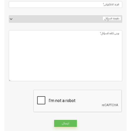
البريد الالكتروني*
طبيعة السؤال
يرجي كتابه السؤال*