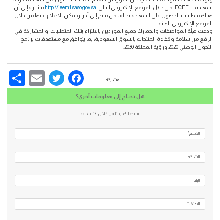
بشهادة الـ IECEE من خلال الموقع الإلكتروني التالي:
http://jeem1.saso.gov.sa
مشيرة إلى أن
هناك متطلبات للحصول على الشهادة تختلف من منتج إلى آخر، ويمكن الاطلاع عليها من خلال
الموقع الإلكتروني للهيئة.
ودعت هيئة المواصفات والجمارك جميع الموردين بالالتزام بتلك المتطلبات، والمشاركة في
الرفع من سلامة وكفاءة المنتجات بالسوق السعودية، بما يتوافق مع مستهدفات برنامج
التحول الوطني 2020 ورؤية المملكة 2030.
re
Email
Facebook
Twitter
مشاركة :
هل تحتاج إلى معلومات أخرى؟
سيصلك ردنا فى خلال ٢٤ ساعه
الاسم*
الشركه
البلد
الهاتف*