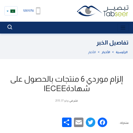
920010756
تفاصيل الخبر
الرئيسية
>
الأخبار
>
الأخبار
إلزام موردي 6 منتجات بالحصول على
شهادةIECEE
نشر في
يوليو 07, 2018
Share
Email
Facebook
Twitter
مشاركة :