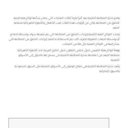
وضع شارة المطابقة الخليجية يعد أمراً ملزماً لفئات المنتجات التي يصدر بشأنها لوائح فنية خليجية،
للتحقق من المطابقة، وكان من أولويات هذه الفئات لعب الأطفال والأجهزة الكهربائية منخفضة
الجهد.
وتحدد اللوائح الفنية الخليجية إجراءات التحقق من المطابقة التي يتم تنفيذها سواء بواسطة الصانع
أو بواسطة الجهات المقبولة كطرف ثالث يتم الاستعانة به لتنفيذ إجراءات التحقق من المطابقة التي
يشار إليها في اللوائح المعنية بكل فئة من المنتجات.
ووفقاً للوائح هيئة التقييس لدول مجلس التعاون لدول الخليج العربية، لابد للأجهزة الكهربائية
منخفضة الجهد من اعتمادها بشارة المطابقة الخليجية حتى يسمح لها بالدخول إلى الأسواق
الخليجية.
وتُعد شارة المطابقة الخليجية هي مفتاح الوصول إلى الأسواق الضخمة مثل السوق السعودية
والسوق الإماراتية.