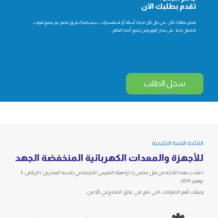
تقدم بطلبك الآن
تقدم بطلبك الآن ، في حال كان لديك أسئلة أو استفسارات ، سيساعدك فريق تبصير عبر جميع قنوات
الاتصال لدينا ، على مدار اليوم ومن جميع أنحاء العالم.
سجل الطلب
اللائحة الفنية الخليجية
للأجهزة والمعدات الكهربائية المنخفضة الجهد
اعتُمدت هذه اللائحة من قبل مجلس إدارة هيئة التقييس الخليجية في جلسته العشرين (الرياض، 5
نوفمبر 2014).
وتمثلت أهم الالتزامات التي تقع على عاتق الصانع في كلاً من: