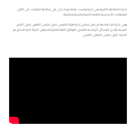
شارة المطابقة الخليجية هي شارة وليست علامة جودة، تدل على مطابقة المنتجات على الأقل
للمتطلبات الأساسية الخاصة بالصحة والسلامة والبيئة.
وهي شارة تم اعتمادها من قبل مجلس إدارة هيئة التقييس لدول مجلس التعاون لدول الخليج
العربية، كإحدى الوسائل الرئيسية لتقليص العوائق الفنية للتجارة وتسهيل الحركة الحرة للسلع عبر
الحدود لدول مجلس التعاون الخليجي