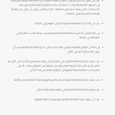
يجب أن يحمل أي منتج مشمول باللوائح الفنية الخليجية شارة المطابقة الخليجية ليتم طرحه
في السوق الخليجية، وإذا وجدت استثناءات واردة باللوائح الفنية الخليجية، فإن هذه
الاستثناءات تعنى فقط عدم المرور بالخطوات الإدارية والتي يمكن أن تكون غير عملية أو
اقتصادية بالنسبة لبعض المنتجات.
يجب أن تأخذ شارة المطابقة الخليجية الشكل الموضح في اللائحة.
في حالة تقليص أو تكبير شارة المطابقة الخليجية فإنه يجب مراعاة النسب المقدمة في
المخطط في اللائحة.
في حالة أن اللوائح المعنية لا تفرض أبعاد محددة، فإن شارة المطابقة الخليجية، يجب أن
يكون لها ارتفاع 5 مم على الأقل.
يجب تثبيت شارة المطابقة الخليجية على المنتج أو على لوحة بياناته، ومع ذلك إذا كان الأمر غير
ممكن أو غير متاح نظراً لطبيعة المنتج، فإنه يجب تثبيتها على العبوة إن وجدت أو على
المستندات المصاحبة طبقاً لما هو وارد باللوائح المعنية في هذا الشأن.
يجب تثبيت شارة المطابقة الخليجية بشكل واضح ومقروء وبصفة دائمة ولا يمكن إزالتها.
يجب وضع شارة المطابقة الخليجية في نهاية مرحلة مراقبة الإنتاج.
يجب أن ترفق شارة المطابقة الخليجية برقم تعريف للجهة المقبولة.