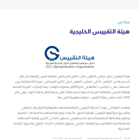
نبذة عن
هيئة التقييس الخليجية
هيئة التقييس لدول مجلس التعاون لدول الخليج العربية هي منظمة تقييس إقليمية صدر قرار
تأسيسها من المجلس الأعلى لمجلس التعاون لدول الخليج العربية في دورته الثانية والعشرين
(مسقط، عمان)، وباشرت أعمالها في مايو 2004م، بعضوية حكومات دولة الإمارات العربية المتحدة،
ومملكة البحرين، والمملكة العربية السعودية، وسلطنة عمان، ودولة قطر، ودولة الكويت، وفي يناير
2010، اعتمد مجلس هيئة التقييس عضوية جمهورية اليمن بها.
وتهدف الهيئة إلى توحيد أنشطة التقييس المختلفة ومتابعة تطبيقها والالتزام بها، بالتعاون
والتنسيق مع أجهزة التقييس الوطنية بالدول الأعضاء لرفع كفاءة وتنافسية الصناعات الخليجية
وتطوير قطاعاتها الإنتاجية والخدمية بما يساهم في تسهيل التبادل التجاري وحماية المستهلك
والبيئة والصحة العامة ويدعم الاقتصاد الخليجي، ويحقق متطلبات الاتحاد الجمركي والسوق الخليجية
المشتركة.
كما أن أعضاء الهيئة هم أجهزة التقييس الوطنية بالدول الأعضاء.