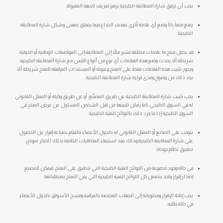
يجب أن ترفق شارة المطابقة الخليجية برقم تعريف للجهة المقبولة.
يمنع منعاً باتاً وضع أي علامة أخرى بهدف الخداع فيما يتعلق بمعنى وشكل شارة المطابقة
الخليجية.
قد يحمل منتج ما علامات مختلفة تشير مثلاً إلى المطابقة إلى المواصفات الوطنية أو الدولية
شريطة ألا يحدث وضع هذه العلامات أي نوع من أنواع اللبس مع شارة المطابقة الخليجية،
ويجوز تثبيت هذه العلامات فقط على المنتج وعبوته أو المستندات المرافقة للمنتج شريطة ألا
يحد ذلك من وضوح ومدى قراءة شارة المطابقة الخليجية.
يجب تثبيت شارة المطابقة الخليجية عن طريق المصنّع، أو عن طريق وكيله أو الممثل القانوني
له في السوق الخليجي، كما يمكن تثبيتها من قبل الشخص المسئول عن عرض المنتج في
السوق الخليجية إذا ما ورد ذلك باللوائح الفنية الخليجية.
يتوجب على الصانع أو الممثل القانوني له بالدول الأعضاء بالقيام بصياغة إقرار عن الحصول
على شارة المطابقة الخليجية وذلك بعد استيفاء المتطلبات الخاصة بذلك (اختبار نموذج،
تطبيق نظام جودة).
في حالة وجود مجموعة من اللوائح الفنية الخليجية التي تنطبق على المنتج، فيمكن للمصنع
إصدار إقرار واحد يتضمن كل اللوائح الفنية الخليجية التي يفي المنتج بمتطلباتها.
يجب إتاحة الإقرار ومحتوياته إلى الجهات المختصة بالمراقبة ومسح الأسواق بالدول الأعضاء
في حالة طلبه.