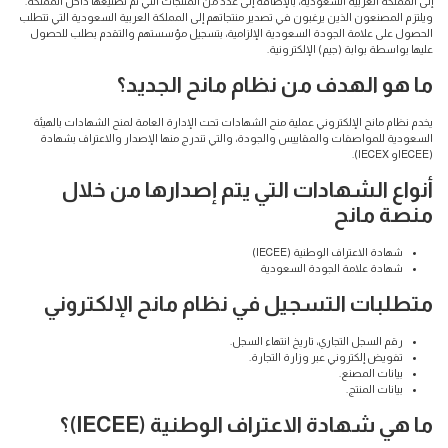
إلى المملكة العربية السعودية، بالإضافة إلى عدد من المنتجات التي تم تصنيعها داخل المملكة.
ويلتزم المصنعون الذين يرغبون في تصدير منتجاتهم إلى المملكة العربية السعودية التي تتطلب
الحصول على علامة الجودة السعودية الإلزامية، بتسجيل مؤسستهم والتقدم بطلب للحصول
عليها بواسطة بوابة (جيم) الإلكترونية.
ما هو الهدف من نظام مانح الجديد؟
يخدم نظام مانح الإلكتروني عملية منح الشهادات تحت الإدارة العامة لمنح الشهادات بالهيئة
السعودية للمواصفات والمقاييس والجودة، والتي تندرج منها الإصدار والاعتراف بشهادة
(IECEEو IECEX).
أنواع الشهادات التي يتم إصدارها من خلال
منصة مانح
شهادة الاعتراف الوطنية (IECEE)
شهادة علامة الجودة السعودية
متطلبات التسجيل في نظام مانح الإلكتروني
رقم السجل التجاري، تاريخ انتهاء السجل.
تفويض إلكتروني عبر وزارة التجارة.
بيانات المصنع.
بيانات المنتج.
ما هي شهادة الاعتراف الوطنية (IECEE)؟