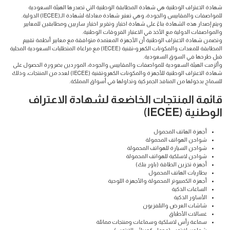
شهادة الاعتراف الوطنية هي شهادة المطابقة الوطنية التي تصدرها الهيئة السعودية
للمواصفات والمقاييس والجودة، وهي تعتبر شهادة معادلة لشهادة الـ(IECEE) الدولية.
ويتم إصدار هذه الشهادة بناءً على شهادة اختبار وتقرير اختبار ساريين ومطابقين للمعايير
والمواصفات الدولية مع الأخذ في الاعتبار الفروقات الوطنية.
وتضمن شهادة الاعتراف الوطنية أن الأجهزة المعتمدة متوافقة مع معايير أنظمة تقييم
المطابقة للمعدات والمكونات الكهرو-تقنية (IECEE) مع مراعاة المتطلبات السعودية المحلية
قبل طرحها في السوق السعودية.
وألزمت الهيئة السعودية للمواصفات والمقاييس والجودة، الموردين بضرورة الحصول على
شهادة الاعتراف الوطنية للأجهزة والمكونات الكهروتقنية (IECEE) لعدد من المنتجات، وذلك
للسماح بدخولها من المنافذ الجمركية وتداولها في أسواق المملكة.
قائمة المنتجات الخاضعة لشهادة الاعتراف
الوطنية (IECEE)
أجهزة الهاتف المحمول
شواحن الهواتف المحمولة
شواحن السيارة للهواتف المحمولة
شواحن لاسلكية للهواتف المحمولة
أجهزة تخزين الطاقة (باور بنك)
بطاريات الهاتف المحمول
أجهزة الكمبيوتر المحمولة والأجهزة اللوحية
الساعات الذكية
الأساور الذكية
شاشات العرض والتلفزيون
غسالات الأطباق
سماعة رأس لاسلكية وسماعات ومنتجات مماثلة
شواحن لابتوب (محول كهربائي للابتوب)