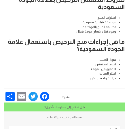
السعودية
اختبارات المنتج
مواصفة قياسية سعودية
مطابقة المنتج بالمواصفة
وجود نظام ضمان جودة فعال
ما هي إجراءات منح الترخيص باستعمال علامة
الجودة السعودية؟
قبول الطلب
تحديد المدققين
التدقيق في الموقع
اختبار العينات
دراسة واصدار القرار
re
Email
Facebook
Twitter
مشاركة :
هل تحتاج إلى معلومات أخرى؟
سيصلك ردنا فى خلال ٢٤ ساعه
الاسم*