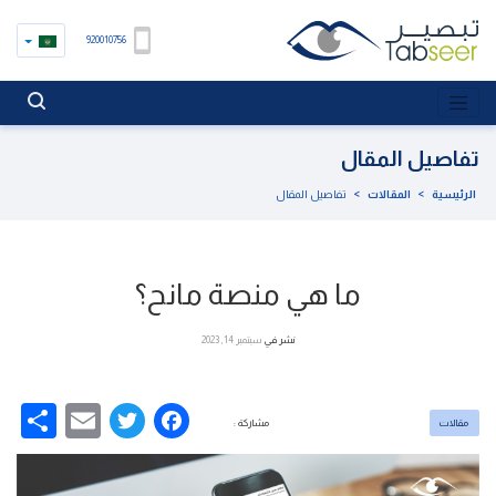
920010756
تفاصيل المقال
الرئيسية
>
المقالات
>
تفاصيل المقال
ما هي منصة مانح؟
نشر في
سبتمبر 14, 2023
re
Email
Facebook
Twitter
مقالات
مشاركة :