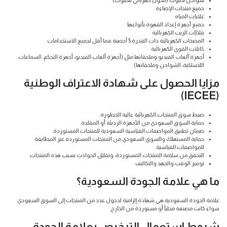
جميع منتجات الإضاءة
غلايات المياه
جميع أجهزة إعداد القهوة بأنواعها
قلايّات الزيت الكهربائية
المضخات الكهربائية ذات القدرة 5 أحصنة فما أقل لجميع الاستخدامات
كابلات القوى الكهربائية
أجهزة ألعاب الفيديو وملحقاتها مثل (أجهزة ألعاب الفيديو، أجهزة التحكم، السماعات
اللاسلكية، الشواحن وملحقاتها)
مزايا الحصول على شهادة الاعتراف الوطنية
(IECEE)
ضبط سوق المنتجات الكهربائية عالية الخطورة.
حماية السوق السعودي من الأجهزة الرديئة أو المقلدة.
ضمان تطبيق المواصفات القياسية السعودية للمنتجات المستوردة.
حماية المستهلك والسوق السعودي من المنتجات المستوردة غير المطابقة
للمواصفات القياسية.
التحقق من سلامة المنتجات المستوردة، وتقليل الحوادث بسبب هذه المنتجات.
توفير الوقت والجهد والتكاليف.
ما هي علامة الجودة السعودية؟
علامة الجودة السعودية هي شهادة إلزامية لدخول عدد من المنتجات إلى السوق السعودي
سواء كانت مصنعة محلياً أو مستوردة من الخارج.
شروط استعمال الترخيص بعلامة الجودة