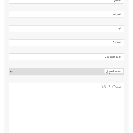
الشركه
البلد
الهاتف*
البريد الالكتروني*
طبيعة السؤال
يرجي كتابه السؤال*