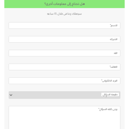
هل تحتاج إلى معلومات أخرى؟
سيصلك ردنا فى خلال ٢٤ ساعه
الاسم*
الشركه
البلد
الهاتف*
البريد الالكتروني*
طبيعة السؤال
يرجي كتابه السؤال*