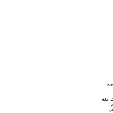
وردة
في حالة
و
في