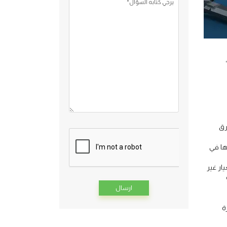
يرجي كتابه السؤال*
رق
ها في
ار غير
ة
Alternative: