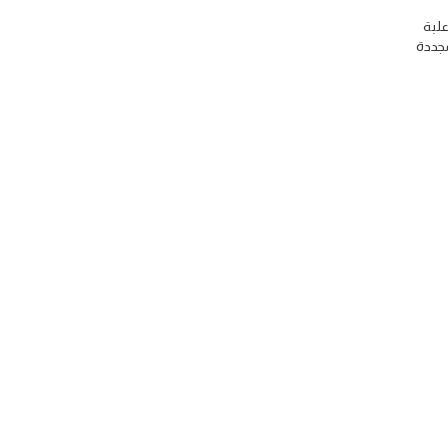
علبة
جددة