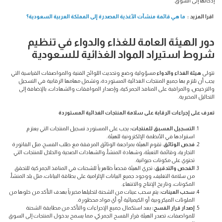
إدخالها إلى السوق.
اقرا المزيد :
ما هي قائمة منشآت الأغذية المصدرة إلى المملكة العربية السعودية؟
دور الهيئة العامة للغذاء والدواء في تنظيم
شروط استيراد المواد الغذائية للسعودية
تتولى
هيئة الغذاء والدواء
مسؤولية وضع وتحديث اللوائح الفنية والمواصفات القياسية التي
يجب أن تلتزم بها جميع المنتجات الغذائية المستوردة، وتشمل مهامها الرقابية في التسجيل
والترخيص، والمراقبة على المنافذ الجمركية، وإصدار الموافقات والشهادات، بالإضافة إلى
التحاليل المخبرية.
تعرف على إجراءات الرقابة على سلامة المنتجات الغذائية المستوردة
التسجيل المسبق للمنتجات:
يجب على المستورد تسجيل المنتجات التي يعتزم
استيرادها في الأنظمة الإلكترونية للهيئة.
فحص الوثائق
: تقوم الهيئة بمراجعة الوثائق المرفقة مع طلب الفسح، مثل الفاتورة
التجارية، وقائمة التعبئة، وشهادة المنشأ، والشهادات الصحية والحلال للمنتجات التي
تحتوي على مكونات حيوانية.
الفحص والتدقيق:
تجري الهيئة فحصاً ظاهرياً للشحنات في المنافذ الجمركية للتحقق
من سلامة التغليف، ووجود جميع البيانات الإلزامية على بطاقة البيانات، مثل بلد المنشأ،
المكونات، وتاريخ الإنتاج والانتهاء.
سحب العينات:
يتم سحب عينات من الشحنة لتحليلها مخبرياً بهدف التأكد من خلوها من
الملوثات الميكروبية أو الكيميائية أو أي مواد محظورة.
إصدار قرار الفسح:
بعد استكمال جميع الإجراءات والتأكد من مطابقة الشحنة
للمواصفات، تصدر الهيئة قرار الفسح الجمركي، مما يسمح بدخول المنتجات إلى السوق