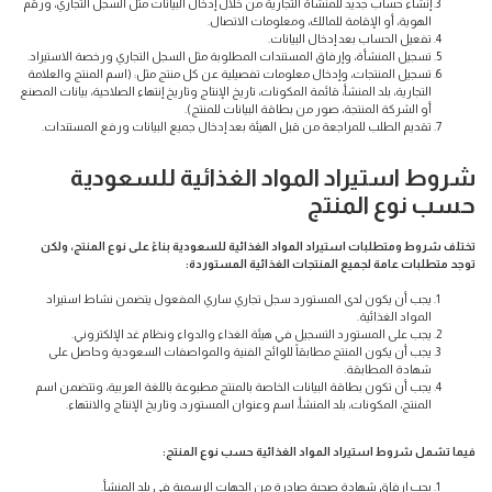
إنشاء حساب جديد للمنشأة التجارية من خلال إدخال البيانات مثل السجل التجاري، ورقم
الهوية، أو الإقامة للمالك، ومعلومات الاتصال.
تفعيل الحساب بعد إدخال البيانات.
تسجيل المنشأة، وإرفاق المستندات المطلوبة مثل السجل التجاري ورخصة الاستيراد.
تسجيل المنتجات، وإدخال معلومات تفصيلية عن كل منتج مثل: (اسم المنتج والعلامة
التجارية، بلد المنشأ، قائمة المكونات، تاريخ الإنتاج وتاريخ إنتهاء الصلاحية، بيانات المصنع
أو الشركة المنتجة، صور من بطاقة البيانات للمنتج).
تقديم الطلب للمراجعة من قبل الهيئة بعد إدخال جميع البيانات ورفع المستندات.
شروط استيراد المواد الغذائية للسعودية
حسب نوع المنتج
تختلف شروط ومتطلبات استيراد المواد الغذائية للسعودية بناءً على نوع المنتج، ولكن
توجد متطلبات عامة لجميع المنتجات الغذائية المستوردة:
يجب أن يكون لدى المستورد سجل تجاري ساري المفعول يتضمن نشاط استيراد
المواد الغذائية.
يجب على المستورد التسجيل في هيئة الغذاء والدواء ونظام غد الإلكتروني.
يجب أن يكون المنتج مطابقاً للوائح الفنية والمواصفات السعودية وحاصل على
شهادة المطابقة.
يجب أن تكون بطاقة البيانات الخاصة بالمنتج مطبوعة باللغة العربية، وتتضمن اسم
المنتج، المكونات، بلد المنشأ، اسم وعنوان المستورد، وتاريخ الإنتاج والانتهاء.
فيما تشمل شروط استيراد المواد الغذائية حسب نوع المنتج:
يجب إرفاق شهادة صحية صادرة من الجهات الرسمية في بلد المنشأ.