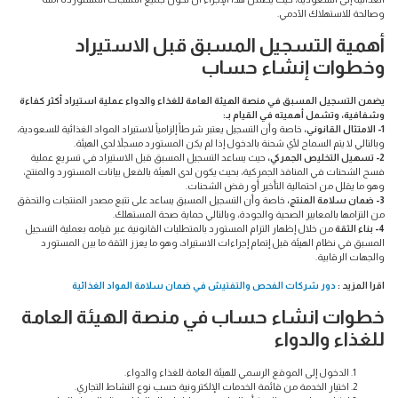
وصالحة للاستهلاك الآدمي.
أهمية التسجيل المسبق قبل الاستيراد
وخطوات إنشاء حساب
يضمن التسجيل المسبق في منصة الهيئة العامة للغذاء والدواء عملية استيراد أكثر كفاءة
وشفافية، وتشمل أهميته في القيام بـ:
1- الامتثال القانوني،
خاصة وأن التسجيل يعتبر شرطاً إلزامياً لاستيراد المواد الغذائية للسعودية،
وبالتالي لا يتم السماح لأي شحنة بالدخول إذا لم يكن المستورد مسجلاً لدى الهيئة.
2- تسهيل التخليص الجمركي،
حيث يساعد التسجيل المسبق قبل الاستيراد في تسريع عملية
فسح الشحنات في المنافذ الجمركية، بحيث يكون لدى الهيئة بالفعل بيانات المستورد والمنتج،
وهو ما يقلل من احتمالية التأخير أو رفض الشحنات.
3- ضمان سلامة المنتج،
خاصة وأن التسجيل المسبق يساعد على تتبع مصدر المنتجات والتحقق
من التزامها بالمعايير الصحية والجودة، وبالتالي حماية صحة المستهلك.
4- بناء الثقة
من خلال إظهار التزام المستورد بالمتطلبات القانونية عبر قيامه بعملية التسجيل
المسبق في نظام الهيئة قبل إتمام إجراءات الاستيراد، وهو ما يعزز الثقة ما بين المستورد
والجهات الرقابية.
اقرا المزيد :
دور شركات الفحص والتفتيش في ضمان سلامة المواد الغذائية
خطوات انشاء حساب في منصة الهيئة العامة
للغذاء والدواء
الدخول إلى الموقع الرسمي للهيئة العامة للغذاء والدواء.
اختيار الخدمة من قائمة الخدمات الإلكترونية حسب نوع النشاط التجاري.