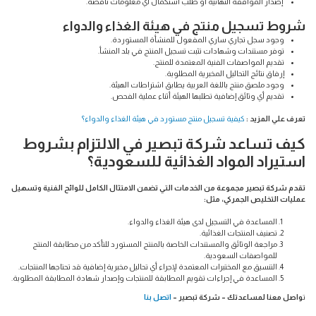
إصدار الموافقة النهائية أو طلب استكمال أي معلومات ناقصة.
شروط تسجيل منتج في هيئة الغذاء والدواء
وجود سجل تجاري ساري المفعول للمنشأة المستوردة.
توفر مستندات وشهادات تثبت تسجيل المنتج في بلد المنشأ.
تقديم المواصفات الفنية المعتمدة للمنتج.
إرفاق نتائج التحاليل المخبرية المطلوبة.
وجود ملصق منتج باللغة العربية يطابق اشتراطات الهيئة.
تقديم أي وثائق إضافية تطلبها الهيئة أثناء عملية الفحص.
تعرف علي المزيد :
كيفية تسجيل منتج مستورد في هيئة الغذاء والدواء؟
كيف تساعد شركة تبصير في الالتزام بشروط
استيراد المواد الغذائية للسعودية؟
تقدم شركة تبصير مجموعة من الخدمات التي تضمن الامتثال الكامل للوائح الفنية وتسهيل
عمليات التخليص الجمركي، مثل:
المساعدة في التسجيل لدى هيئة الغذاء والدواء.
تصنيف المنتجات الغذائية.
مراجعة الوثائق والمستندات الخاصة بالمنتج المستورد للتأكد من مطابقة المنتج
للمواصفات السعودية.
التنسيق مع المختبرات المعتمدة لإجراء أي تحاليل مخبرية إضافية قد تحتاجها المنتجات.
المساعدة في إجراءات تقويم المطابقة للمنتجات وإصدار شهادة المطابقة المطلوبة.
ت
واصل معنا لمساعدتك – شركة تبصير –
اتصل بنا