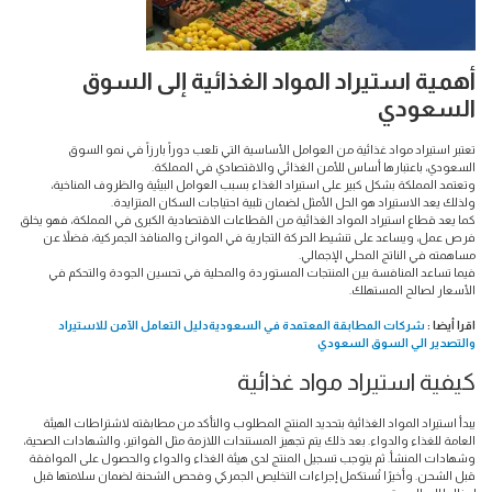
أهمية استيراد المواد الغذائية إلى السوق
السعودي
تعتبر استيراد مواد غذائية من العوامل الأساسية التي تلعب دوراً بارزاً في نمو السوق
السعودي، باعتبارها أساس للأمن الغذائي والاقتصادي في المملكة.
وتعتمد المملكة بشكل كبير على استيراد الغذاء بسبب العوامل البيئية والظروف المناخية،
ولذلك يعد الاستيراد هو الحل الأمثل لضمان تلبية احتياجات السكان المتزايدة.
كما يعد قطاع استيراد المواد الغذائية من القطاعات الاقتصادية الكبرى في المملكة، فهو يخلق
فرص عمل، ويساعد على تنشيط الحركة التجارية في الموانئ والمنافذ الجمركية، فضلاً عن
مساهمته في الناتج المحلي الإجمالي.
فيما تساعد المنافسة بين المنتجات المستوردة والمحلية في تحسين الجودة والتحكم في
الأسعار لصالح المستهلك.
اقرا أيضا :
شركات المطابقة المعتمدة في السعوديةدليل التعامل الآمن للاستيراد
والتصدير الي السوق السعودي
كيفية استيراد مواد غذائية
يبدأ استيراد المواد الغذائية بتحديد المنتج المطلوب والتأكد من مطابقته لاشتراطات الهيئة
العامة للغذاء والدواء. بعد ذلك يتم تجهيز المستندات اللازمة مثل الفواتير، والشهادات الصحية،
وشهادات المنشأ. ثم يتوجب تسجيل المنتج لدى هيئة الغذاء والدواء والحصول على الموافقة
قبل الشحن. وأخيرًا تُستكمل إجراءات التخليص الجمركي وفحص الشحنة لضمان سلامتها قبل